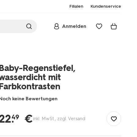
Filialen
Kundenservice
Anmelden
Baby-Regenstiefel,
wasserdicht mit
Farbkontrasten
Noch keine Bewertungen
/de-
de/baby/babykleidung/baby-
22
.
€
49
inkl. MwSt., zzgl. Versand
accessoires/baby-
regenstiefel-
wasserdicht-