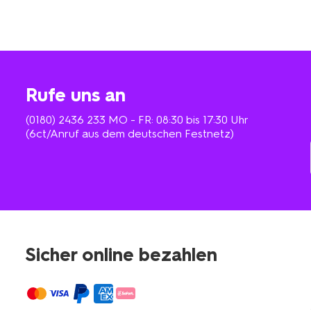
Rufe uns an
(0180) 2436 233
MO - FR: 08:30 bis 17:30 Uhr
(6ct/Anruf aus dem deutschen Festnetz)
Sicher online bezahlen