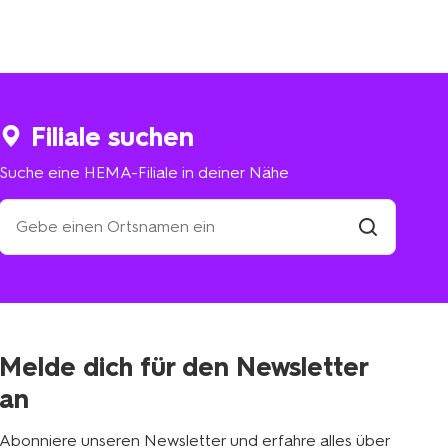
Filiale suchen
Suche eine HEMA-Filiale in deiner Nähe
Suche
eine
HEMA-
Filiale
suchen
Filiale
in
deiner
Nähe
Melde dich für den Newsletter
an
Abonniere unseren Newsletter und erfahre alles über