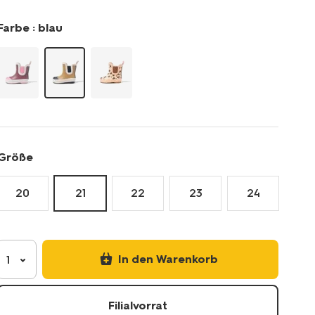
mit-
farbkontrasten-
Farbe :
blau
33260352.html
Größe
20
21
22
23
24
In den Warenkorb
1
Filialvorrat