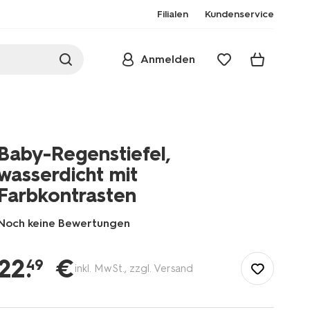
Filialen
Kundenservice
Anmelden
Baby-Regenstiefel,
wasserdicht mit
Farbkontrasten
Noch keine Bewertungen
/de-
de/baby/babykleidung/baby-
22
.
€
49
inkl. MwSt., zzgl. Versand
accessoires/baby-
regenstiefel-
wasserdicht-