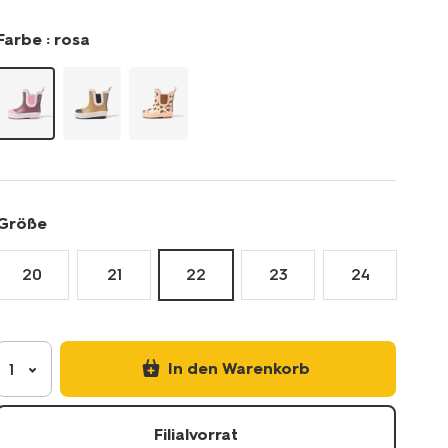
mit-
farbkontrasten-
Farbe :
rosa
33260343.html
Größe
20
21
22
23
24
In den Warenkorb
1
Filialvorrat