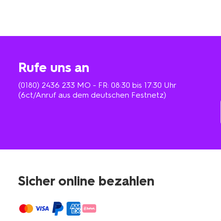
Rufe uns an
(0180) 2436 233
MO - FR: 08:30 bis 17:30 Uhr
(6ct/Anruf aus dem deutschen Festnetz)
Sicher online bezahlen