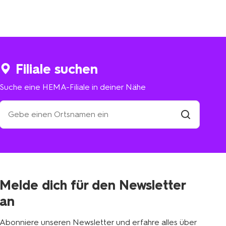
Filiale suchen
Suche eine HEMA-Filiale in deiner Nähe
Suche
eine
HEMA-
Filiale
suchen
Filiale
in
deiner
Nähe
Melde dich für den Newsletter
an
Abonniere unseren Newsletter und erfahre alles über