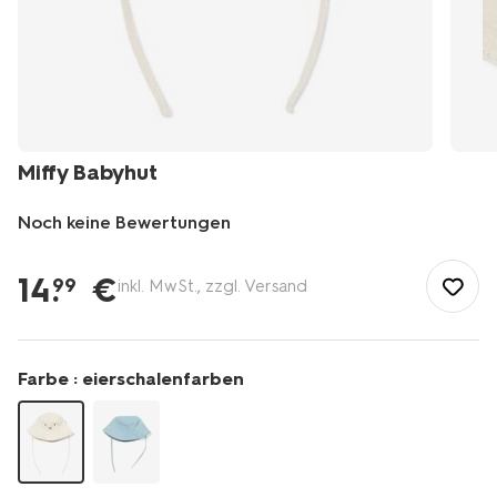
Miffy Babyhut
Noch keine Bewertungen
/de-
de/baby/babykleidung/baby-
14
.
€
99
inkl. MwSt., zzgl. Versand
accessoires/miffy-
babyhut-
33200501.html
Farbe :
eierschalenfarben