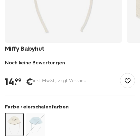
Miffy Babyhut
Noch keine Bewertungen
/de-
de/baby/babykleidung/baby-
14
.
€
99
inkl. MwSt., zzgl. Versand
accessoires/miffy-
babyhut-
33200504.html
Farbe :
eierschalenfarben