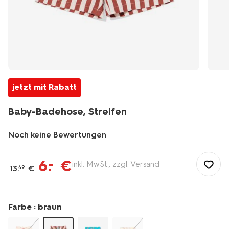
jetzt mit Rabatt
Baby-Badehose, Streifen
Noch keine Bewertungen
/de-
de/baby/babykleidung/baby-
6
.
€
–
inkl. MwSt., zzgl. Versand
13
.
€
49
bademode/baby-
badehose-
streifen-
33200713.html
Farbe :
braun