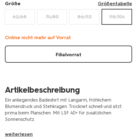
33200744.html
Größe
Größentabelle
62/68
74/80
86/92
98/104
Online nicht mehr auf Vorrat
Filialvorrat
Artikelbeschreibung
Ein anliegendes Badeshirt mit Langarm, fröhlichem
Blumendruck und Stehkragen. Trocknet schnell und sitzt
prima beim Planschen. Mit LSF 40+ für zusätzlichen
Sonnenschutz.
weiterlesen