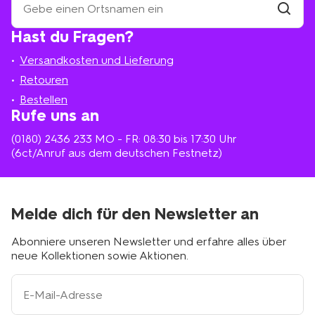
eine
HEMA-
Filiale
Hast du Fragen?
suchen
Filiale
in
Versandkosten und Lieferung
deiner
Nähe
Retouren
Bestellen
Rufe uns an
(0180) 2436 233
MO - FR: 08:30 bis 17:30 Uhr
(6ct/Anruf aus dem deutschen Festnetz)
Melde dich für den Newsletter an
Abonniere unseren Newsletter und erfahre alles über
neue Kollektionen sowie Aktionen.
Ihre
E-
Mail-