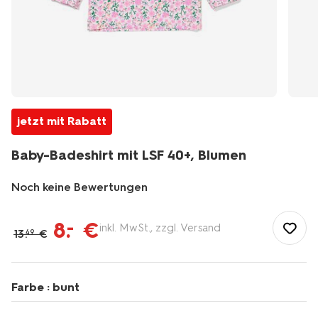
jetzt mit Rabatt
Baby-Badeshirt mit LSF 40+, Blumen
Noch keine Bewertungen
/de-
de/baby/babykleidung/baby-
8
.
€
–
inkl. MwSt., zzgl. Versand
13
.
€
49
bademode/baby-
badeshirt-
mit-
lsf-
Farbe :
bunt
40plus-
blumen-