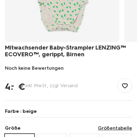
Mitwachsender Baby-Strampler LENZING™
ECOVERO™, gerippt, Birnen
Noch keine Bewertungen
/de-
de/baby/babykleidung/baby-
4
.
€
–
inkl. MwSt., zzgl. Versand
bodys-
strampler/mitwachsender-
baby-
strampler-
Farbe :
beige
lenzing%E2%84%A2-
ecovero%E2%84%A2-
gerippt-
Größe
Größentabelle
birnen-