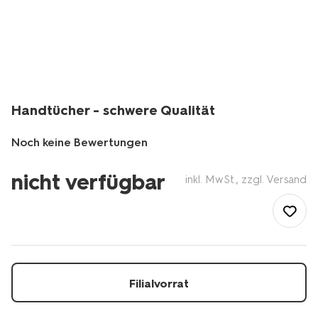
Handtücher - schwere Qualität
Noch keine Bewertungen
/de-
nicht verfügbar
de/badezimmer/badtextilien/handtuecher/handtuecher-
inkl. MwSt., zzgl. Versand
-
-
schwere-
qualitaet-
1000015132.html
Filialvorrat