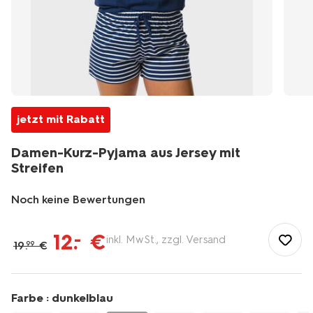
jetzt mit Rabatt
Damen-Kurz-Pyjama aus Jersey mit
Streifen
Noch keine Bewertungen
/de-
de/damen-
12
.
€
–
inkl. MwSt., zzgl. Versand
19
.
€
99
herren/damen-
unterwaesche-
pyjama/damen-
nachtwaesche/damen-
Farbe :
dunkelblau
kurz-