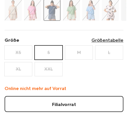
pyjama-
aus-
jersey-
mit-
streifen-
23401501.html
Größe
Größentabelle
XS
S
M
L
XL
XXL
Online nicht mehr auf Vorrat
Filialvorrat