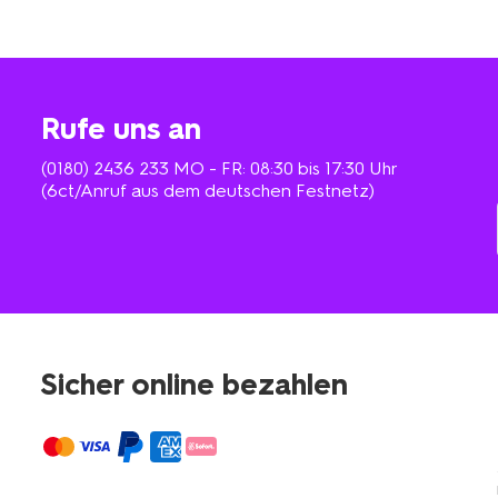
Rufe uns an
(0180) 2436 233
MO - FR: 08:30 bis 17:30 Uhr
(6ct/Anruf aus dem deutschen Festnetz)
Sicher online bezahlen