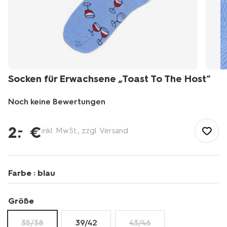
Socken für Erwachsene „Toast To The Host“
Noch keine Bewertungen
/de-
de/damen-
2
.
€
–
inkl. MwSt., zzgl. Versand
herren/herren-
mode/herren-
socken/socken-
fuer-
Farbe :
blau
erwachsene-
%E2%80%9Etoast-
to-
Größe
the-
host%E2%80%9C-
35/38
39/42
43/46