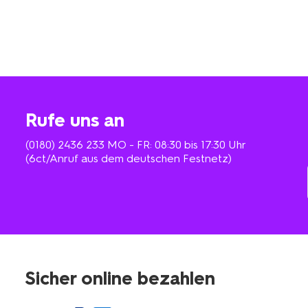
Rufe uns an
(0180) 2436 233
MO - FR: 08:30 bis 17:30 Uhr
(6ct/Anruf aus dem deutschen Festnetz)
Sicher online bezahlen