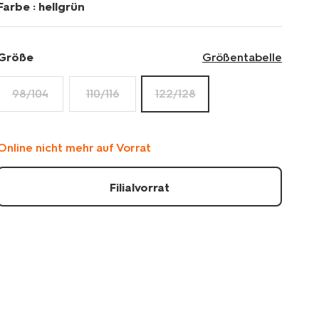
Farbe :
hellgrün
Größe
Größentabelle
98/104
110/116
122/128
Online nicht mehr auf Vorrat
Filialvorrat