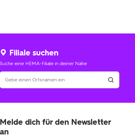
Filiale suchen
Suche eine HEMA-Filiale in deiner Nähe
Suche
eine
HEMA-
Filiale
suchen
Filiale
in
deiner
Nähe
Melde dich für den Newsletter
an