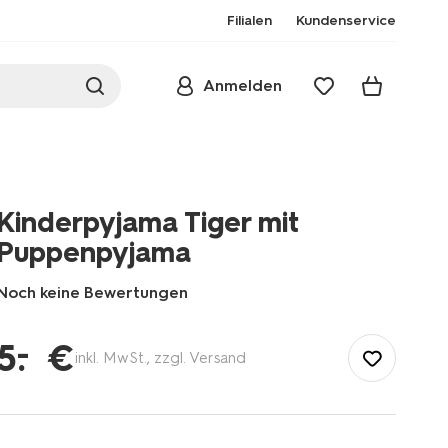
Filialen
Kundenservice
Anmelden
Kinderpyjama Tiger mit
Puppenpyjama
Noch keine Bewertungen
/de-
de/kind/kinderschlafanzuege-
–
5
.
€
inkl. MwSt., zzgl. Versand
bademaentel/kinderpyjama-
tiger-
mit-
puppenpyjama-
23000663.html