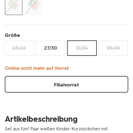
4320728.html
Größe
23/26
27/30
31/34
35/38
Online nicht mehr auf Vorrat
Filialvorrat
Artikelbeschreibung
Set aus fünf Paar weißen Kinder-Kurzsöckchen mit