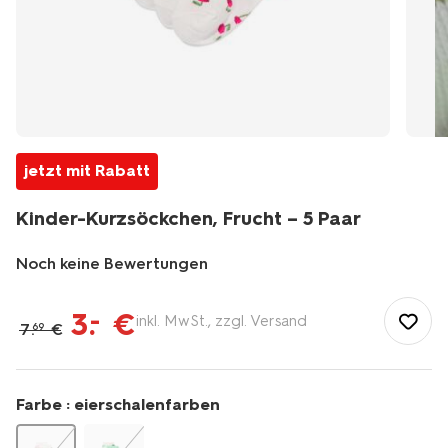
jetzt mit Rabatt
Kinder-Kurzsöckchen, Frucht – 5 Paar
Noch keine Bewertungen
/de-
de/kind/kindersocken-
3
.
€
–
inkl. MwSt., zzgl. Versand
7
.
€
69
kinderstrumpfhosen/kindersocken/kinder-
kurzsoeckchen-
frucht-
%E2%80%93-
Farbe :
eierschalenfarben
5-
paar-