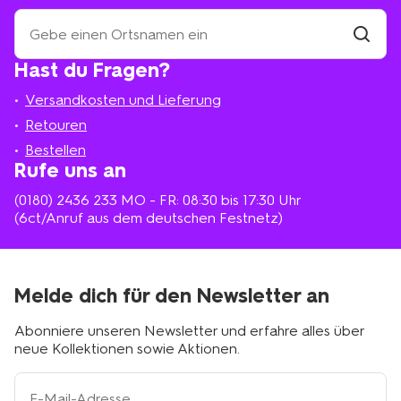
Suche
eine
HEMA-
Filiale
Hast du Fragen?
suchen
Filiale
in
Versandkosten und Lieferung
deiner
Nähe
Retouren
Bestellen
Rufe uns an
(0180) 2436 233
MO - FR: 08:30 bis 17:30 Uhr
(6ct/Anruf aus dem deutschen Festnetz)
Melde dich für den Newsletter an
Abonniere unseren Newsletter und erfahre alles über
neue Kollektionen sowie Aktionen.
Ihre
E-