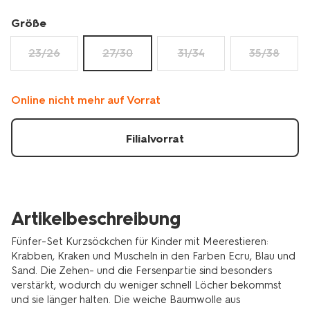
5-
paar-
Größe
4320862.html
23/26
27/30
31/34
35/38
Online nicht mehr auf Vorrat
Filialvorrat
Artikelbeschreibung
Fünfer-Set Kurzsöckchen für Kinder mit Meerestieren:
Krabben, Kraken und Muscheln in den Farben Ecru, Blau und
Sand. Die Zehen- und die Fersenpartie sind besonders
verstärkt, wodurch du weniger schnell Löcher bekommst
und sie länger halten. Die weiche Baumwolle aus