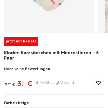
jetzt mit Rabatt
Kinder-Kurzsöckchen mit Meerestieren – 5
Paar
Noch keine Bewertungen
/de-
de/kind/kindersocken-
3
.
€
–
inkl. MwSt., zzgl. Versand
7
.
€
69
kinderstrumpfhosen/kindersocken/kinder-
kurzsoeckchen-
mit-
meerestieren-
Farbe :
beige
%E2%80%93-