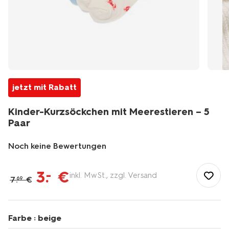
jetzt mit Rabatt
Kinder-Kurzsöckchen mit Meerestieren – 5
Paar
Noch keine Bewertungen
/de-
de/kind/kindersocken-
3
.
€
–
inkl. MwSt., zzgl. Versand
7
.
€
69
kinderstrumpfhosen/kindersocken/kinder-
kurzsoeckchen-
mit-
meerestieren-
Farbe :
beige
%E2%80%93-