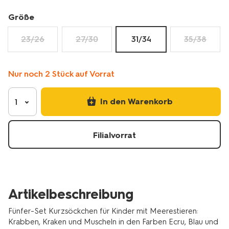
5-
paar-
Größe
4320863.html
23/26
27/30
31/34
35/38
Nur noch 2 Stück auf Vorrat
In den Warenkorb
1
Filialvorrat
Artikelbeschreibung
Fünfer-Set Kurzsöckchen für Kinder mit Meerestieren:
Krabben, Kraken und Muscheln in den Farben Ecru, Blau und