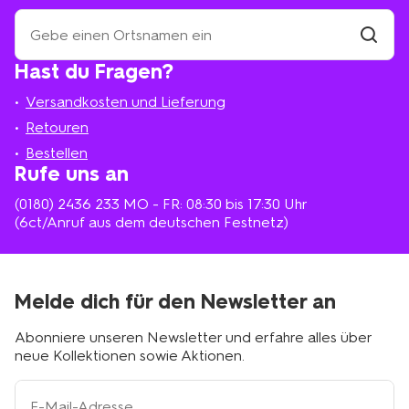
Suche
eine
HEMA-
Filiale
Hast du Fragen?
suchen
Filiale
in
Versandkosten und Lieferung
deiner
Nähe
Retouren
Bestellen
Rufe uns an
(0180) 2436 233
MO - FR: 08:30 bis 17:30 Uhr
(6ct/Anruf aus dem deutschen Festnetz)
Melde dich für den Newsletter an
Abonniere unseren Newsletter und erfahre alles über
neue Kollektionen sowie Aktionen.
Ihre
E-