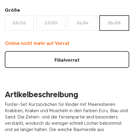
5-
paar-
Größe
4320864.html
23/26
27/30
31/34
35/38
Online nicht mehr auf Vorrat
Filialvorrat
Artikelbeschreibung
Fünfer-Set Kurzsöckchen für Kinder mit Meerestieren:
Krabben, Kraken und Muscheln in den Farben Ecru, Blau und
Sand. Die Zehen- und die Fersenpartie sind besonders
verstärkt, wodurch du weniger schnell Löcher bekommst
und sie länger halten. Die weiche Baumwolle aus