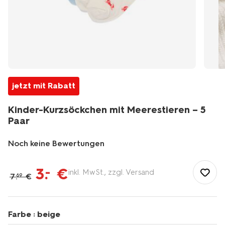
jetzt mit Rabatt
Kinder-Kurzsöckchen mit Meerestieren – 5
Paar
Noch keine Bewertungen
/de-
de/kind/kindersocken-
3
.
€
–
inkl. MwSt., zzgl. Versand
7
.
€
69
kinderstrumpfhosen/kindersocken/kinder-
kurzsoeckchen-
mit-
meerestieren-
Farbe :
beige
%E2%80%93-