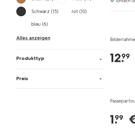
Einfach u
Schwarz
(15)
rot
(10)
blau
(6)
Alles anzeigen
Bilderrahme
12
.
99
Produkttyp
Preis
Passepartout
1
.
99