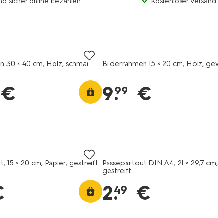
nd sicher online bezahlen
Kostenloser Versand
n 30 × 40 cm, Holz, schmal
Bilderrahmen 15 × 20 cm, Holz, gew
€
9
.
€
99
, 15 × 20 cm, Papier, gestreift
Passepartout DIN A4, 21 × 29,7 cm
gestreift
€
2
.
€
49