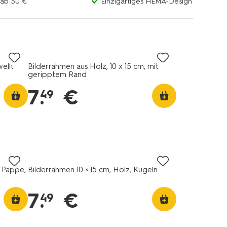
 ab 30 €
Einzigartiges HEMA-Design
ellt
Bilderrahmen aus Holz, 10 x 15 cm, mit
geripptem Rand
7
.
€
49
, Pappe,
Bilderrahmen 10 × 15 cm, Holz, Kugeln
7
.
€
49