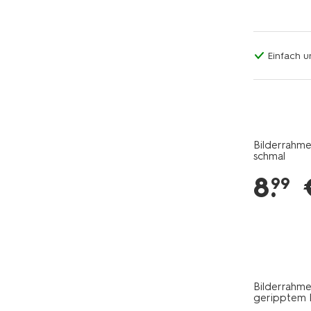
Einfach u
Bilderrahme
schmal
8
.
99
Bilderrahmen
geripptem 