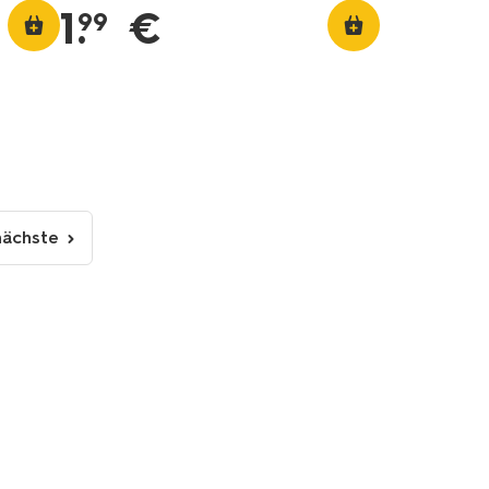
1
.
€
99
nächste
nächste
Seite