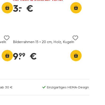
–
3
.
€
ellt
Bilderrahmen 15 × 20 cm, Holz, Kugeln
9
.
€
99
 ab 30 €
Einzigartiges HEMA-Design