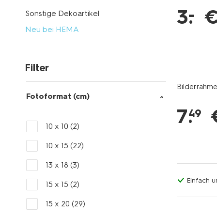
–
3
.
Sonstige Dekoartikel
Neu bei HEMA
Filter
Bilderrahmen
Fotoformat (cm)
7
.
49
10 x 10
(2)
10 x 15
(22)
13 x 18
(3)
Einfach u
15 x 15
(2)
15 x 20
(29)