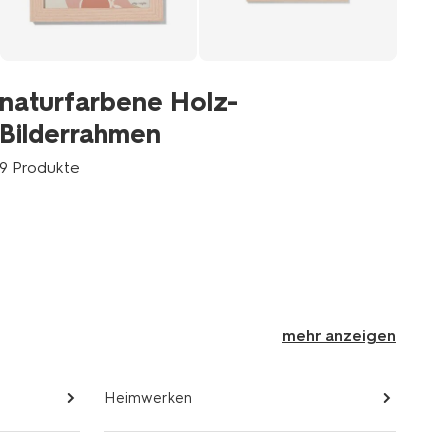
w
naturfarbene Holz-
Bilderrahmen
6 P
9 Produkte
mehr anzeigen
Heimwerken