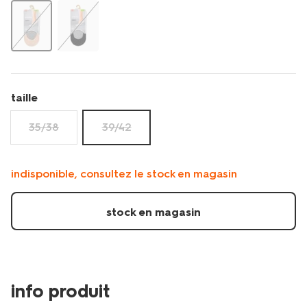
femme-
sans-
couture-
-
-2-
paires-
4050162.html
taille
35/38
39/42
indisponible, consultez le stock en magasin
stock en magasin
info produit