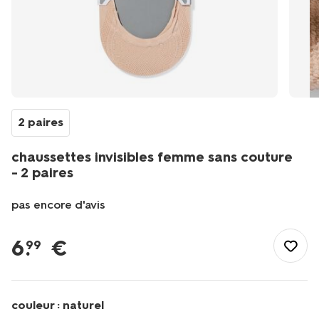
2 paires
chaussettes invisibles femme sans couture
- 2 paires
pas encore d'avis
/fr-
be/elle-
6
.
€
99
lui/chaussettes-
collants/chaussettes-
femme/chaussettes-
invisibles/chaussettes-
couleur :
naturel
invisibles-