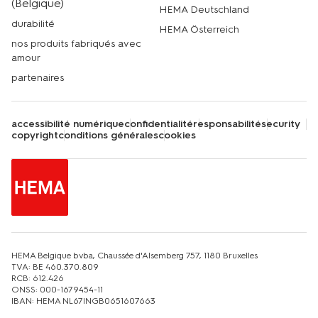
(Belgique)
HEMA Deutschland
durabilité
HEMA Österreich
nos produits fabriqués avec
amour
partenaires
accessibilité numérique
confidentialité
responsabilité
security
copyright
conditions générales
cookies
HEMA Belgique bvba, Chaussée d'Alsemberg 757, 1180 Bruxelles
TVA: BE 460.370.809
RCB: 612.426
ONSS: 000-1679454-11
IBAN: HEMA NL67INGB0651607663