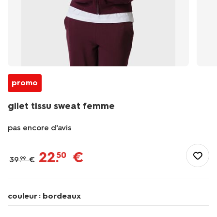
promo
gilet tissu sweat femme
pas encore d'avis
/fr-
be/elle-
22
.
€
50
39
.
€
99
lui/vetements-
femme/vetements-
de-
sport-
couleur :
bordeaux
femme/vetements-
de-