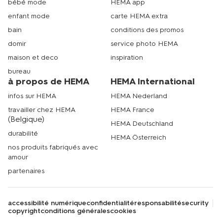
bébé mode
HEMA app
enfant mode
carte HEMA extra
bain
conditions des promos
domir
service photo HEMA
maison et deco
inspiration
bureau
à propos de HEMA
HEMA International
infos sur HEMA
HEMA Nederland
travailler chez HEMA
HEMA France
(Belgique)
HEMA Deutschland
durabilité
HEMA Österreich
nos produits fabriqués avec
amour
partenaires
accessibilité numérique
confidentialité
responsabilité
security
copyright
conditions générales
cookies