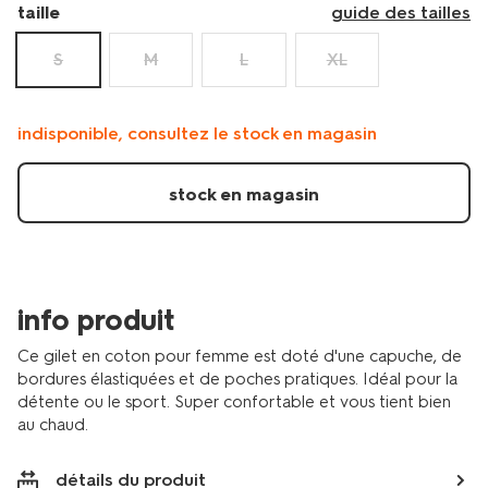
sport/gilet-
taille
guide des tailles
tissu-
sweat-
S
M
L
XL
femme-
36000423.html
indisponible, consultez le stock en magasin
stock en magasin
info produit
Ce gilet en coton pour femme est doté d'une capuche, de
bordures élastiquées et de poches pratiques. Idéal pour la
détente ou le sport. Super confortable et vous tient bien
au chaud.
détails du produit