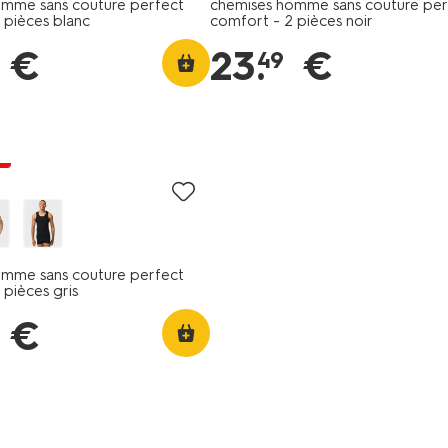
omme sans couture perfect
chemises homme sans couture per
 pièces blanc
comfort - 2 pièces noir
€
23
.
€
49
t
omme sans couture perfect
 pièces gris
€