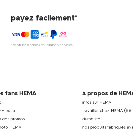
payez facilement*
*selon les options de livraison choisies
es fans HEMA
à propos de HEM
p
infos sur HEMA
(Bel
MA extra
travailler chez HEMA
s des promos
durabilité
photo HEMA
nos produits fabriqués a