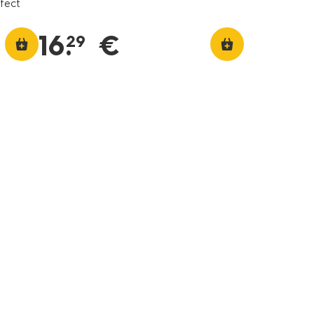
fect
16
.
€
29