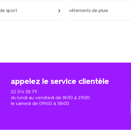
de sport
vêtements de pluie
appelez le service clientèle
02 514 38 79
du lundi au vendredi de 8h30 à 21h00
le samedi de 09h00 à 18h00