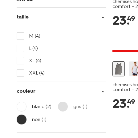
chemises h
comfort - 2
23
.
taille
49
M
(4)
L
(4)
2+1 gratui
XL
(4)
XXL
(4)
chemises h
comfort - 2
couleur
23
.
49
blanc
(2)
gris
(1)
noir
(1)