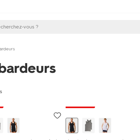
echerchez-vous ?
ardeurs
bardeurs
es
t
2+1 gratuit