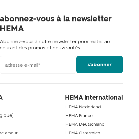
le
plus
proche
abonnez-vous à la newsletter
?
HEMA
Abonnez-vous à notre newsletter pour rester au
courant des promos et nouveautés.
votre
s'abonner
adresse
email
A
HEMA International
HEMA Nederland
gique)
HEMA France
HEMA Deutschland
vec amour
HEMA Österreich