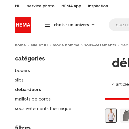
NL
service photo
HEMA app
inspiration
que r
choisir un univers
home
elle et lui
mode homme
sous-vêtements
déb
catégories
dé
boxers
slips
4 articl
débardeurs
2+1 gratui
maillots de corps
sous vêtements thermique
filtres