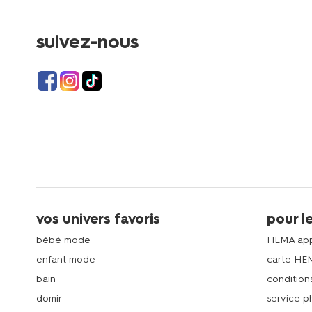
suivez-nous
vos univers favoris
pour l
bébé mode
HEMA ap
enfant mode
carte HE
bain
condition
domir
service 