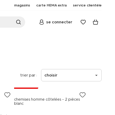
magasins
carte HEMA extra
service clientèle
se connecter
trier par :
choisir
2 pièces
2+1 gratuit
chemises homme côtelées - 2 pièces
blanc