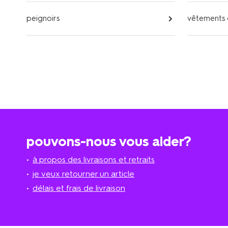
peignoirs
vêtements 
pouvons-nous vous aider?
à propos des livraisons et retraits
je veux retourner un article
délais et frais de livraison