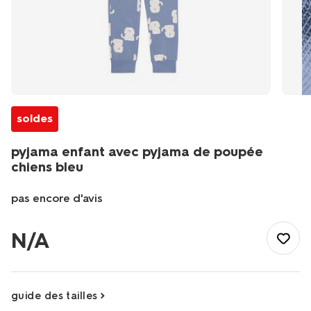
soldes
pyjama enfant avec pyjama de poupée
chiens bleu
pas encore d'avis
/fr-
be/enfant/vetements-
N/A
garcon/pyjamas-
peignoirs/pyjama-
enfant-
avec-
guide des tailles
pyjama-