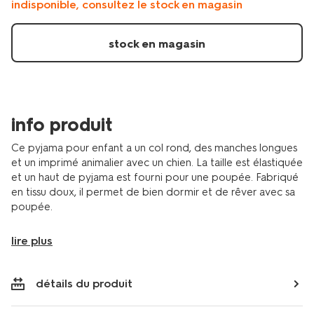
indisponible, consultez le stock en magasin
de-
poupee-
chiens-
stock en magasin
bleu-
23000450BLUE.html
info produit
Ce pyjama pour enfant a un col rond, des manches longues
et un imprimé animalier avec un chien. La taille est élastiquée
et un haut de pyjama est fourni pour une poupée. Fabriqué
en tissu doux, il permet de bien dormir et de rêver avec sa
poupée.
lire plus
détails du produit