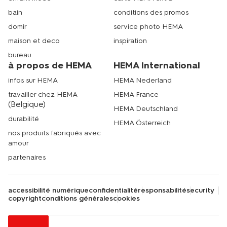
bain
conditions des promos
domir
service photo HEMA
maison et deco
inspiration
bureau
à propos de HEMA
HEMA International
infos sur HEMA
HEMA Nederland
travailler chez HEMA
HEMA France
(Belgique)
HEMA Deutschland
durabilité
HEMA Österreich
nos produits fabriqués avec
amour
partenaires
accessibilité numérique
confidentialité
responsabilité
security
copyright
conditions générales
cookies