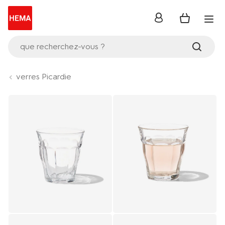
se
connecter
que recherchez-vous ?
verres Picardie
Product-
set
image