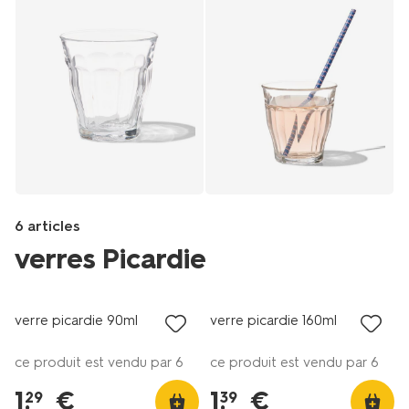
6 articles
verres Picardie
Products
/fr-
verre picardie 90ml
verre picardie 160ml
be/manger-
cuisiner/verres/verres/verre-
ce produit est vendu par 6
ce produit est vendu par 6
picardie-
500ml-
1
.
€
1
.
€
29
39
9401037.html