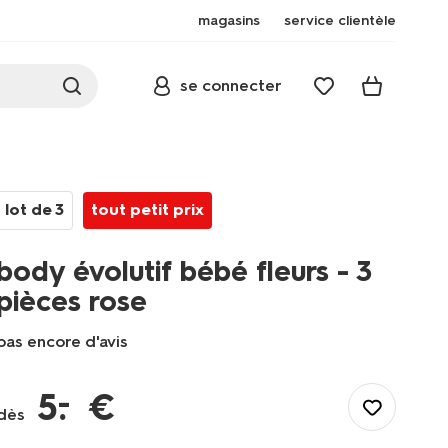
magasins
service clientèle
se connecter
lot de 3
tout petit prix
body évolutif bébé fleurs - 3
pièces rose
pas encore d'avis
/fr-
fr/bebe/vetements-
–
5
.
€
bebe/bodies-
dès
bebe/body-