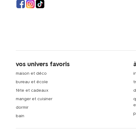
vos univers favoris
maison et déco
i
bureau et école
t
fête et cadeaux
d
manger et cuisiner
q
e
dormir
p
bain