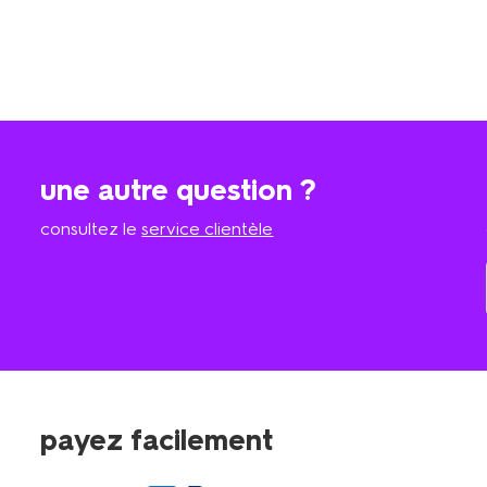
une autre question ?
consultez le
service clientèle
payez facilement