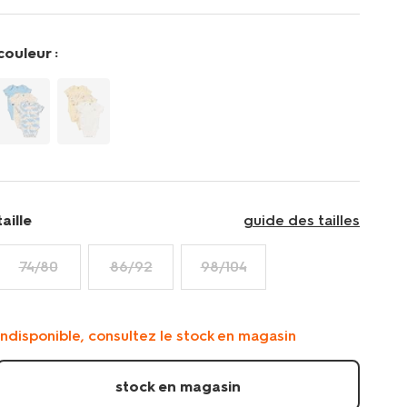
evolutif-
bebe-
fleurs-
couleur :
-
-3-
pieces-
rose-
33306960PINK.html
taille
guide des tailles
74/80
86/92
98/104
indisponible, consultez le stock en magasin
stock en magasin