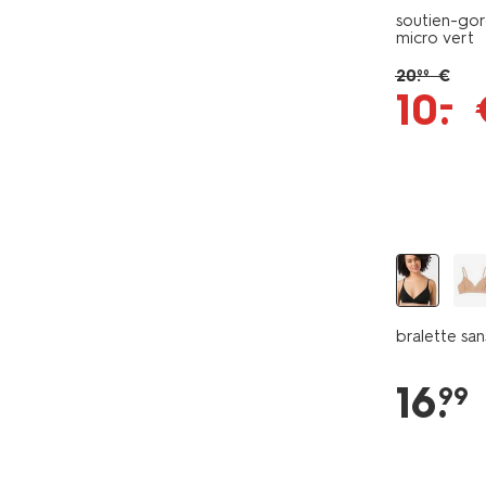
soutien-gor
micro vert
20
.
€
99
–
10
.
bralette san
16
.
99