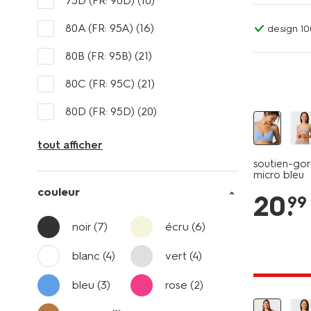
75D (FR: 90D)
(10)
80A (FR: 95A)
(16)
design 1
80B (FR: 95B)
(21)
80C (FR: 95C)
(21)
80D (FR: 95D)
(20)
tout afficher
soutien-gor
micro bleu
couleur
20
.
99
noir
(7)
écru
(6)
blanc
(4)
vert
(4)
tout petit
bleu
(3)
rose
(2)