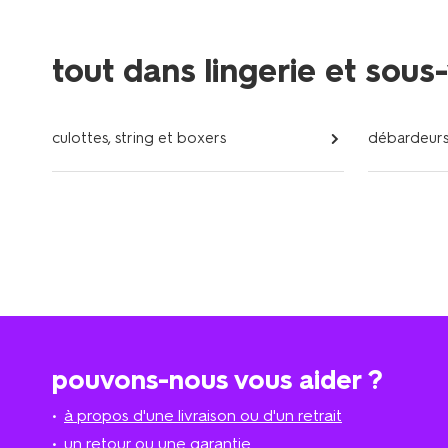
tout dans lingerie et sou
culottes, string et boxers
débardeur
pouvons-nous vous aider ?
à propos d'une livraison ou d'un retrait
un retour ou une garantie