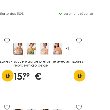
offerte dès 30€
paiement sécurisé
+1
tures -
soutien-gorge préformé avec armatures
recyclé/micro beige
15
.
€
99