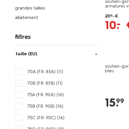
soutien-go
armatures v
grandes tailles
21
.
€
99
allaitement
–
10
.
filtres
taille (EU)
soutien-go
bleu
70A (FR: 85A)
(11)
70B (FR: 85B)
(11)
75A (FR: 90A)
(16)
15
.
99
75B (FR: 90B)
(16)
75C (FR: 90C)
(16)