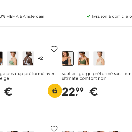
00% HEMA à Amsterdam
livraison à domicile 
+2
rge push-up préformé avec
soutien-gorge préformé sans arma
beige
ultimate comfort noir
€
22
.
€
99