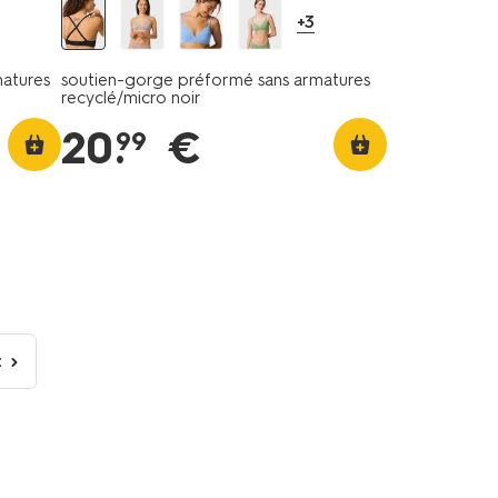
+3
atures
soutien-gorge préformé sans armatures
recyclé/micro noir
20
.
€
99
t
age
ivante