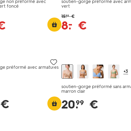
rge non préformé avec
soutien-gorge préformé avec arm
ert foncé
vert
15
.
€
99
–
€
8
.
€
rge préformé avec armatures
+3
soutien-gorge préformé sans arm
marron clair
€
20
.
€
99