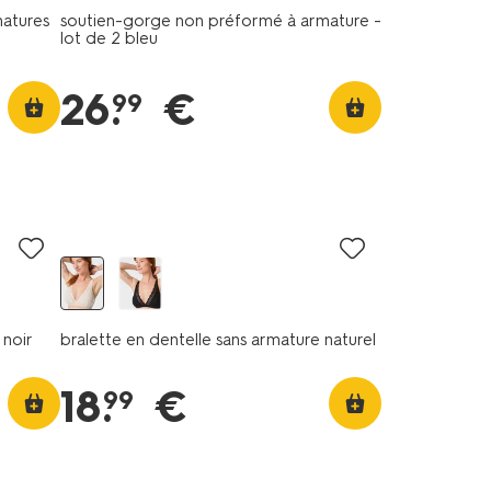
atures
soutien-gorge non préformé à armature -
lot de 2 bleu
26
.
€
99
 noir
bralette en dentelle sans armature naturel
18
.
€
99