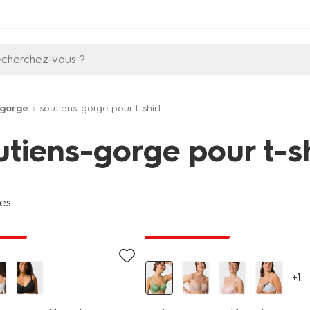
echerchez-vous ?
-gorge
soutiens-gorge pour t-shirt
utiens-gorge pour t-sh
les
 prix
tout petit prix
+1