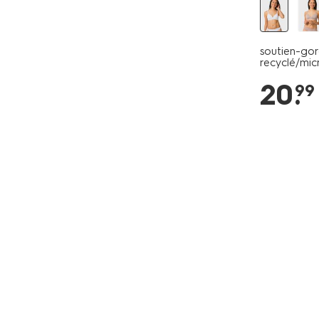
soutien-gor
recyclé/mic
20
.
99