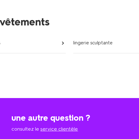
s-vêtements
s
lingerie sculptante
une autre question ?
consultez le
service clientèle