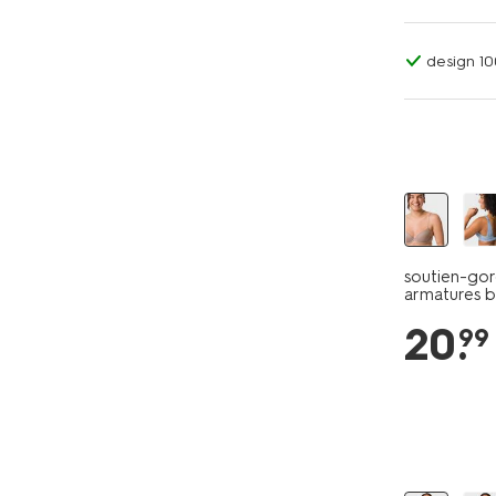
design 1
soutien-go
armatures 
20
.
99