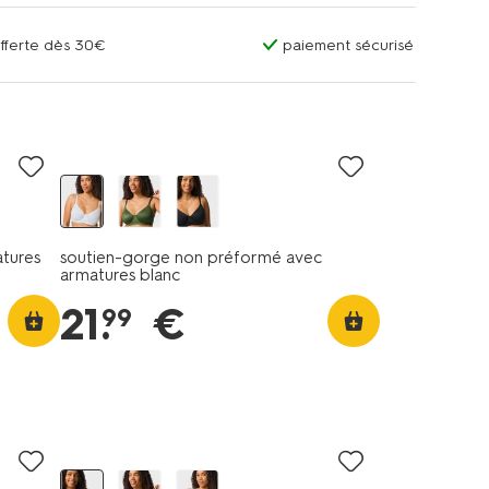
offerte dès 30€
paiement sécurisé
tures
soutien-gorge non préformé avec
armatures blanc
21
.
€
99