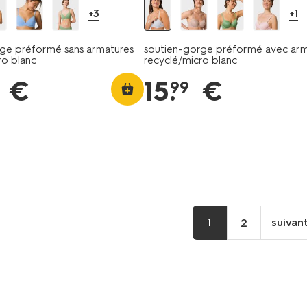
+3
+1
ge préformé sans armatures
soutien-gorge préformé avec arm
ro blanc
recyclé/micro blanc
€
15
.
€
99
1
suivan
2
p
su