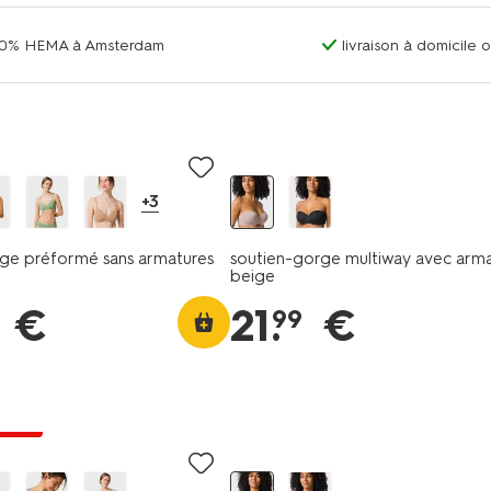
00% HEMA à Amsterdam
livraison à domicile 
+3
ge préformé sans armatures
soutien-gorge multiway avec arma
beige
€
21
.
€
99
 prix