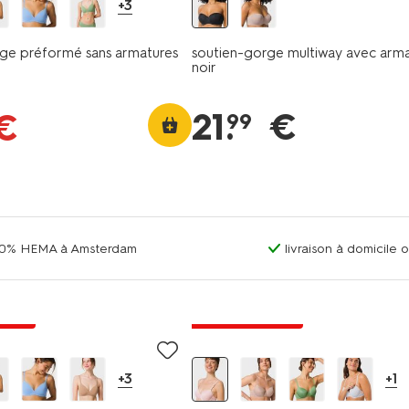
+3
ge préformé sans armatures
soutien-gorge multiway avec arma
noir
21
.
€
€
99
00% HEMA à Amsterdam
livraison à domicile 
 prix
tout petit prix
+3
+1