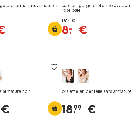
ge préformé sans armatures
soutien-gorge préformé avec arm
rose pâle
15
.
€
99
–
€
8
.
€
s armature noir
bralette en dentelle sans armature
€
18
.
€
99