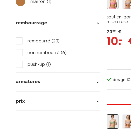
marron
(1)
soutien-gor
micro rose
rembourrage
20
.
€
99
–
10
.
rembourré
(20)
non rembourré
(6)
push-up
(1)
design 1
armatures
prix
tout petit