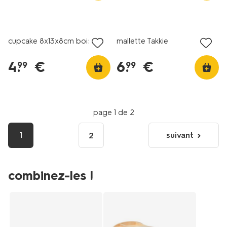
cupcake 8x13x8cm bois
mallette Takkie
4
.
€
6
.
€
99
99
page 1 de 2
1
suivant
2
page
suivante
combinez-les !