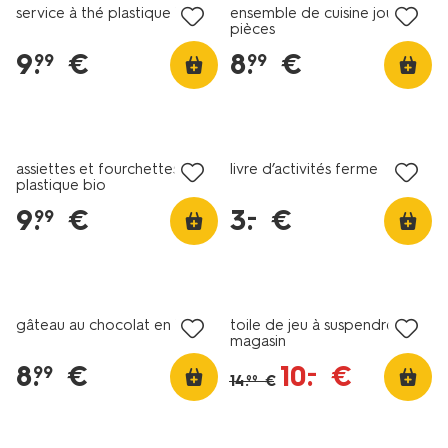
service à thé plastique bio
ensemble de cuisine jouet 7
pièces
9
.
€
8
.
€
99
99
tout petit prix
assiettes et fourchettes
livre d’activités ferme
plastique bio
9
.
€
3
.
€
–
99
tout petit prix
gâteau au chocolat en bois
toile de jeu à suspendre
magasin
8
.
€
10
.
€
–
99
14
.
€
99