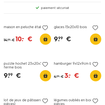
paiement sécurisé
tout petit prix
maison en peluche étable
glaces 15x20x10 bois
10
.
€
9
.
€
–
99
14
.
€
99
tout petit prix
puzzle hochet 23x20x5cm
hamburger 9x12x9cm bois
ferme bois
9
.
€
3
.
€
–
99
4
.
€
99
lot de jeux de pâtisserie (10
légumes oubliés en bois 6
pièces)
pièces