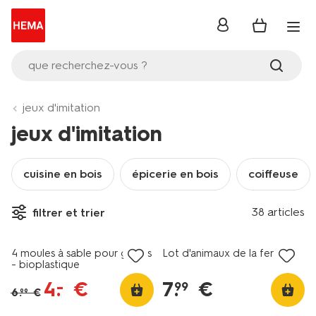
se
connecter
que recherchez-vous ?
jeux d'imitation
jeux d'imitation
cuisine en bois
épicerie en bois
coiffeuse
38 articles
filtrer et trier
tout petit prix
4 moules à sable pour glaces
Lot d'animaux de la ferme
- bioplastique
4
.
€
7
.
€
–
99
6
.
€
99