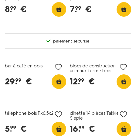
8
.
€
7
.
€
99
99
paiement sécurisé
bar à café en bois
blocs de construction
animaux ferme bois
29
.
€
12
.
€
99
99
téléphone bois 11x6.5x2
dînette 14 pièces Takkie et
Siepie
5
.
€
16
.
€
99
99