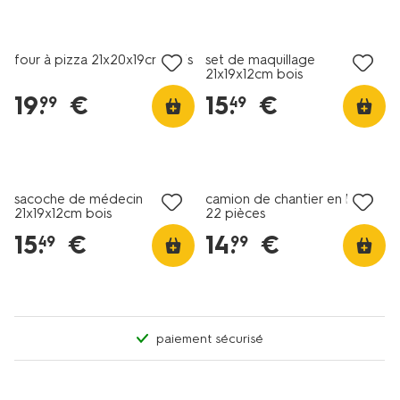
four à pizza 21x20x19cm bois
set de maquillage
21x19x12cm bois
19
.
€
15
.
€
99
49
sacoche de médecin
camion de chantier en bois
21x19x12cm bois
22 pièces
15
.
€
14
.
€
49
99
paiement sécurisé