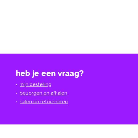
heb je een vraag?
mijn bestelling
bezorgen en afhalen
ruilen en retourneren