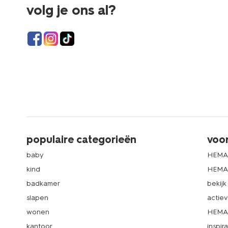
volg je ons al?
populaire categorieën
voo
baby
HEMA
kind
HEMA 
badkamer
bekij
slapen
actie
wonen
HEMA 
kantoor
inspira