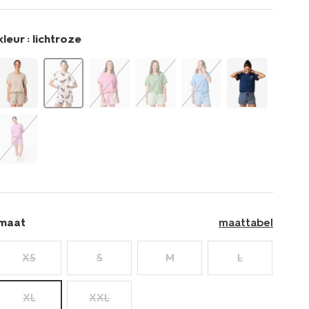
nachtmode/takkie-
en-
siepie-
kleur :
lichtroze
damesshortama-
jersey-
23401554.html
maat
maattabel
XS
S
M
L
XL
XXL