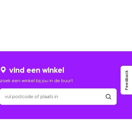
vind een winkel
Feedback
zoek een winkel bij jou in de buurt
zoek
een
winkel
vind
winkel
bij
jou
in
de