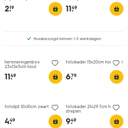
2
.
11
.
19
49
thuisbezorgd binnen 1-3 werkdagen
herinneringenbox
fotokader 15x20cm hout dun
23x15x5cm hout
11
.
6
.
49
79
fotolijst 10x10cm zwart hout
fotokader 21x29.7cm hout
strepen
4
.
9
.
49
49