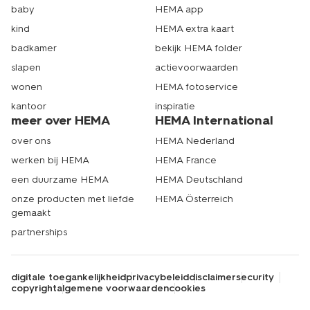
baby
HEMA app
genieten. Je bestelt je fotolijsten gemakkelijk vanuit huis.
Breng je liever een bezoek aan de HEMA-winkel voor
kind
HEMA extra kaart
het kopen van nieuwe fotokaders? Met meer dan 100
badkamer
bekijk HEMA folder
winkels in België, zit er altijd wel eentje bij jou in de buurt.
Echt HEMA.
slapen
actievoorwaarden
wonen
HEMA fotoservice
kantoor
inspiratie
meer over HEMA
HEMA International
over ons
HEMA Nederland
werken bij HEMA
HEMA France
een duurzame HEMA
HEMA Deutschland
onze producten met liefde
HEMA Österreich
gemaakt
partnerships
digitale toegankelijkheid
privacybeleid
disclaimer
security
copyright
algemene voorwaarden
cookies