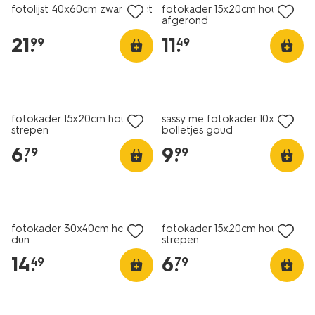
fotolijst 40x60cm zwart hout
fotokader 15x20cm hout
afgerond
21
.
11
.
99
49
nieuw
fotokader 15x20cm hout
sassy me fotokader 10x15cm
strepen
bolletjes goud
6
.
9
.
79
99
fotokader 30x40cm hout
fotokader 15x20cm hout
dun
strepen
14
.
6
.
49
79