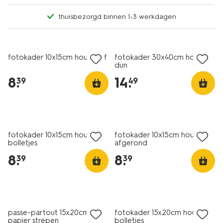
thuisbezorgd binnen 1-3 werkdagen
fotokader 10x15cm hout golf
fotokader 30x40cm hout
dun
8
.
14
.
39
49
fotokader 10x15cm hout
fotokader 10x15cm hout
bolletjes
afgerond
8
.
8
.
39
39
passe-partout 15x20cm
fotokader 15x20cm hout
papier strepen
bolletjes