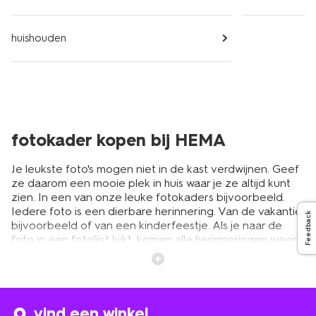
huishouden
fotokader kopen bij HEMA
Je leukste foto's mogen niet in de kast verdwijnen. Geef
ze daarom een mooie plek in huis waar je ze altijd kunt
zien. In een van onze leuke fotokaders bijvoorbeeld.
Iedere foto is een dierbare herinnering. Van de vakantie
Feedback
bijvoorbeeld of van een kinderfeestje. Als je naar de
foto in een fotolijst kijkt, komen alle herinneringen weer
boven. Wil je meer doen met je digitale foto's? Laat de
mooiste afdrukken bij de HEMA-fotoservice. Bij onze
woonaccessoires vind je de leukste fotolijsten. Want je
mooiste herinneringen verdienen het om ingelijst te
worden.
vind een winkel