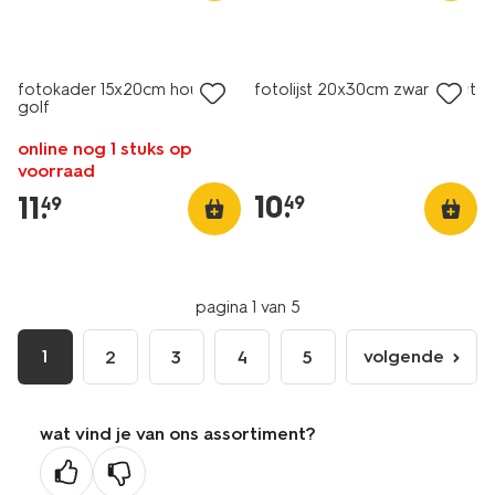
fotokader 15x20cm hout
fotolijst 20x30cm zwart hout
golf
online nog 1 stuks op
voorraad
10
.
11
.
49
49
pagina 1 van 5
1
volgende
2
3
4
5
volgende
pagina
wat vind je van ons assortiment?