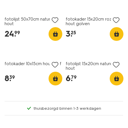
fotolijst 50x70cm naturel
fotokader 15x20cm roze
hout
hout golven
24
.
3
.
99
25
fotokader 10x15cm hout golf
fotolijst 15x20cm naturel
hout
8
.
6
.
39
79
thuisbezorgd binnen 1-3 werkdagen