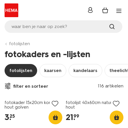
inloggen
waar ben je naar op zoek?
fotolijsten
fotokaders en -lijsten
fotolijsten
kaarsen
kandelaars
theelic
116 artikelen
filter en sorteer
fotokader 15x20cm koraal
fotolijst 40x60cm naturel
hout golven
hout
3
.
21
.
25
99