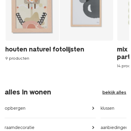
houten naturel fotolijsten
mix 
part
9 producten
14 pro
alles in wonen
bekijk alles
opbergen
klussen
raamdecoratie
aanbiedingen