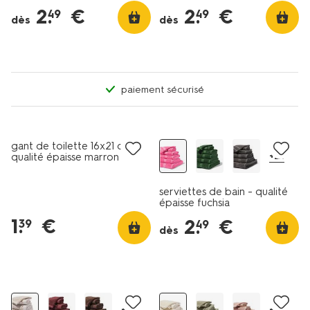
2
.
€
2
.
€
49
49
dès
dès
paiement sécurisé
gant de toilette 16x21 cm
+21
qualité épaisse marron
moyen
serviettes de bain - qualité
épaisse fuchsia
1
.
€
2
.
€
39
49
dès
+8
+3