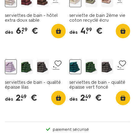
serviettes de bain - hôtel
serviette de bain 2ème vie
extra doux sable
coton recyclé écru
6
.
€
4
.
€
29
99
dès
dès
tout petit prix
+21
+21
serviettes de bain - qualité
serviettes de bain - qualité
épaisse lilas
épaisse vert foncé
2
.
€
2
.
€
49
49
dès
dès
paiement sécurisé