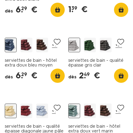
1
.
€
6
.
€
39
29
dès
nouveau
+8
+21
serviettes de bain - hôtel
serviettes de bain - qualité
extra doux bleu moyen
épaisse gris clair
6
.
€
2
.
€
29
49
dès
dès
nouveau
+1
+8
serviettes de bain - qualité
serviettes de bain - hôtel
épaisse diagonale jaune pâle
extra doux vert marin