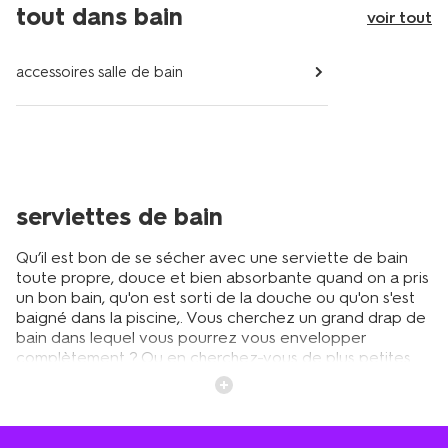
tout dans bain
voir tout
accessoires salle de bain
serviettes de bain
Qu’il est bon de se sécher avec une serviette de bain
toute propre, douce et bien absorbante quand on a pris
un bon bain, qu'on est sorti de la douche ou qu'on s'est
baigné dans la piscine,. Vous cherchez un grand drap de
bain dans lequel vous pourrez vous envelopper
complètement ? Ou en cherchez-vous de plus petites
pour vous sécher le visage et les mains ? Chez HEMA,
vous trouverez toute une gamme de serviettes de
toilette de formats différents que vous pouvez
facilement commander en ligne. Si vous aimez enrouler