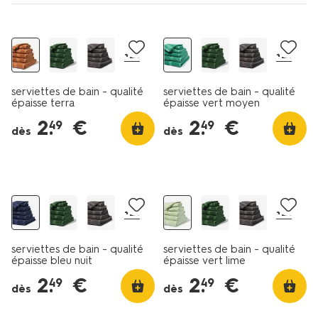
tout petit prix
+21
+21
serviettes de bain - qualité
serviettes de bain - qualité
épaisse terra
épaisse vert moyen
2
.
€
2
.
€
49
49
dès
dès
+21
+21
serviettes de bain - qualité
serviettes de bain - qualité
épaisse bleu nuit
épaisse vert lime
2
.
€
2
.
€
49
49
dès
dès