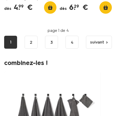
4
.
€
6
.
€
99
29
dès
dès
page 1 de 4
1
suivant
2
3
4
page
suivante
combinez-les !