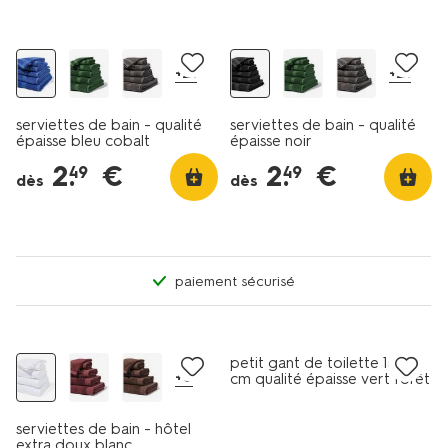
tout petit prix
+21
+21
serviettes de bain - qualité
serviettes de bain - qualité
épaisse bleu cobalt
épaisse noir
2
.
€
2
.
€
49
49
dès
dès
paiement sécurisé
petit gant de toilette 16x21
+8
cm qualité épaisse vert forêt
serviettes de bain - hôtel
extra doux blanc