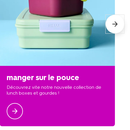
manger sur le pouce
Découvrez vite notre nouvelle collection de
lunch boxes et gourdes !