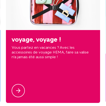
voyage, voyage !
Vous partez en vacances ? Avec les
accessoires de voyage HEMA, faire sa valise
n'a jamais été aussi simple !