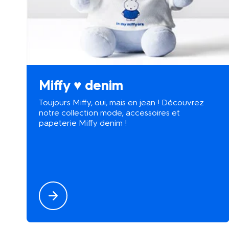
Miffy ♥ denim
Toujours Miffy, oui, mais en jean ! Découvrez
notre collection mode, accessoires et
papeterie Miffy denim !