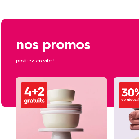
nos promos
profitez-en vite !