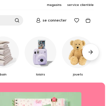
magasins
service clientèle
se connecter
bain
loisirs
jouets