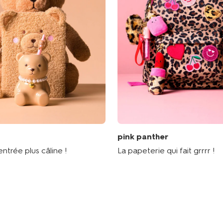
pink panther
ntrée plus câline !
La papeterie qui fait grrrr !