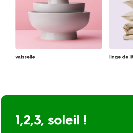
vaisselle
linge de l
1,2,3, soleil !