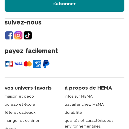
s'abonner
suivez-nous
payez facilement
vos univers favoris
à propos de HEMA
maison et déco
infos sur HEMA
bureau et école
travailler chez HEMA
fête et cadeaux
durabilité
manger et cuisiner
qualités et caractérisques
environnementales
dormir