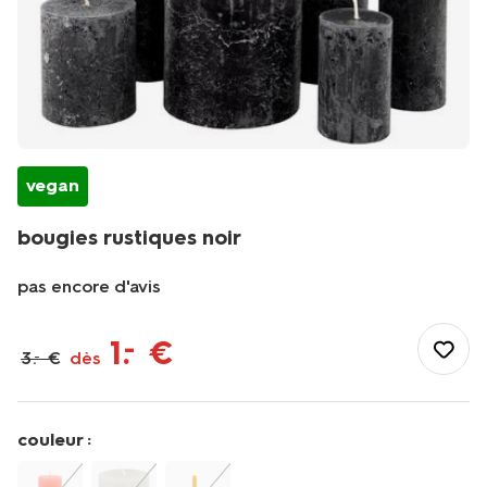
vegan
bougies rustiques noir
pas encore d'avis
/fr-
fr/maison-
1
.
€
–
3
.
€
dès
–
deco/deco/bougies/grosses-
bougies/bougies-
rustiques-
noir-
couleur :
1000030556.html