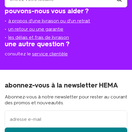
trouve
trouver
pouvons-nous vous aider ?
un
le
magasi
magasin
à propos d'une livraison ou d'un retrait
le
plus
un retour ou une garantie
proche
les délais et frais de livraison
?
une autre question ?
consultez le
service clientèle
abonnez-vous à la newsletter HEMA
Abonnez-vous à notre newsletter pour rester au courant
des promos et nouveautés.
votre
adresse
email