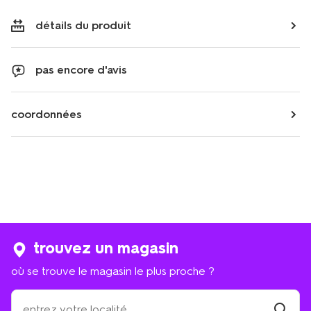
détails du produit
pas encore d'avis
coordonnées
trouvez un magasin
où se trouve le magasin le plus proche ?
où
se