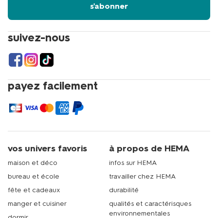
s'abonner
suivez-nous
payez facilement
vos univers favoris
à propos de HEMA
maison et déco
infos sur HEMA
bureau et école
travailler chez HEMA
fête et cadeaux
durabilité
manger et cuisiner
qualités et caractérisques
environnementales
dormir