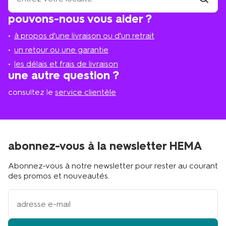
trouve
trouver
pouvons-nous vous aider ?
un
le
magasi
magasin
à propos d'une livraison ou d'un retrait
le
plus
un retour ou une garantie
proche
les délais et frais de livraison
?
une autre question ?
consultez le
service clientèle
abonnez-vous à la newsletter HEMA
Abonnez-vous à notre newsletter pour rester au courant
des promos et nouveautés.
votre
adresse
email