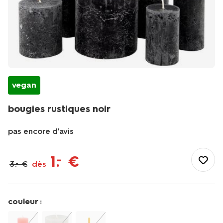
vegan
bougies rustiques noir
pas encore d'avis
/fr-
fr/maison-
1
.
€
–
3
.
€
dès
–
deco/deco/bougies/grosses-
bougies/bougies-
rustiques-
noir-
couleur :
1000030556.html