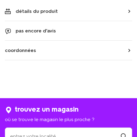
détails du produit
pas encore d'avis
coordonnées
trouvez un magasin
où se trouve le magasin le plus proche ?
où
se