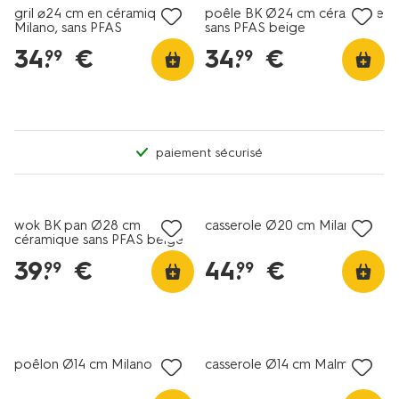
gril ⌀24 cm en céramique
poêle BK Ø24 cm céramique
Milano, sans PFAS
sans PFAS beige
34
.
€
34
.
€
99
99
paiement sécurisé
wok BK pan Ø28 cm
casserole Ø20 cm Milano
céramique sans PFAS beige
39
.
€
44
.
€
99
99
poêlon Ø14 cm Milano inox
casserole Ø14 cm Malmö