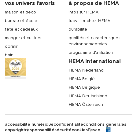
vos univers favoris
à propos de HEMA
maison et déco
infos sur HEMA
bureau et école
travailler chez HEMA
fête et cadeaux
durabilité
manger et cuisiner
qualités et caractérisques
environnementales
dormir
programme d'affiliation
bain
HEMA International
HEMA Nederland
HEMA België
HEMA Belgique
HEMA Deutschland
HEMA Österreich
accessibilité numérique
confidentialité
conditions générales
copyright
responsabilité
sécurité
cookies
Fevad