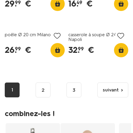
29
.
€
16
.
€
99
49
poêle Ø 20 cm Milano
casserole à soupe Ø 24 cm
Napoli
26
.
€
32
.
€
99
99
1
suivant
2
3
page
suivante
combinez-les !