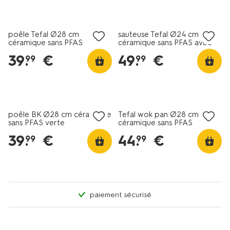
nouveau
nouveau
poêle Tefal Ø28 cm
sauteuse Tefal Ø24 cm
céramique sans PFAS
céramique sans PFAS avec
couvercle
39
.
€
49
.
€
99
99
nouveau
poêle BK Ø28 cm céramique
Tefal wok pan Ø28 cm
sans PFAS verte
céramique sans PFAS
39
.
€
44
.
€
99
99
paiement sécurisé
nouveau