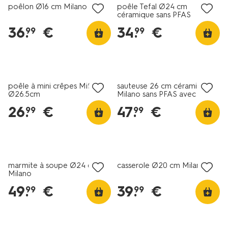
poêlon Ø16 cm Milano
poêle Tefal Ø24 cm
céramique sans PFAS
36
.
€
34
.
€
99
99
nouveau
poêle à mini crêpes Miffy
sauteuse 26 cm céramique
Ø26.5cm
Milano sans PFAS avec
couvercle
26
.
€
47
.
€
99
99
marmite à soupe Ø24 cm
casserole Ø20 cm Milano
Milano
49
.
€
39
.
€
99
99