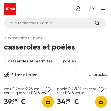
se
connecter
que recherchez-vous ?
casseroles et poêles
casseroles et poêles
casseroles et marmites
poêles
51 articles
filtrer et trier
wok BK pan Ø28 cm
poêle BK Ø24 cm céramique
céramique sans PFAS vert
sans PFAS verte
39
.
€
34
.
€
99
99