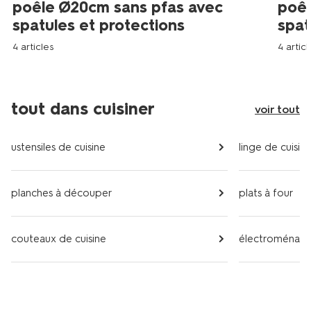
poêle Ø20cm sans pfas avec
poêl
spatules et protections
spat
4 articles
4 articl
tout dans cuisiner
voir tout
ustensiles de cuisine
linge de cuisin
planches à découper
plats à four
couteaux de cuisine
électroménag