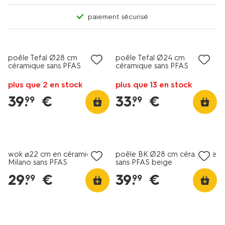
paiement sécurisé
poêle Tefal Ø28 cm
poêle Tefal Ø24 cm
céramique sans PFAS
céramique sans PFAS
plus que 2 en stock
plus que 13 en stock
39
.
€
33
.
€
99
99
nouveau
wok ⌀22 cm en céramique
poêle BK Ø28 cm céramique
Milano sans PFAS
sans PFAS beige
29
.
€
39
.
€
99
99
nouveau