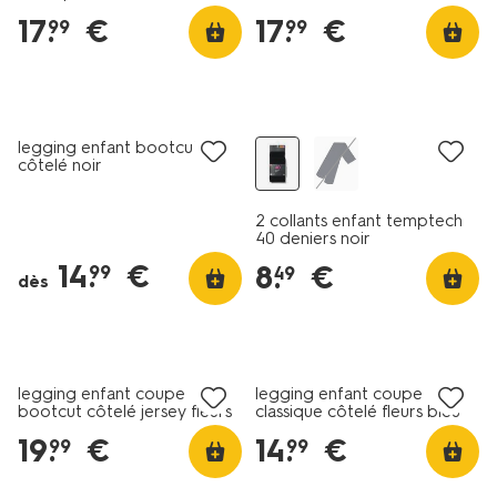
de 2 rose pâle
bordeaux
17
.
€
17
.
€
99
99
nouveau
lot de 2
legging enfant bootcut
côtelé noir
2 collants enfant temptech
40 deniers noir
14
.
€
8
.
€
99
49
dès
nouveau
nouveau
legging enfant coupe
legging enfant coupe
bootcut côtelé jersey fleurs
classique côtelé fleurs bleu
- 2 pièces beige
clair
19
.
€
14
.
€
99
99