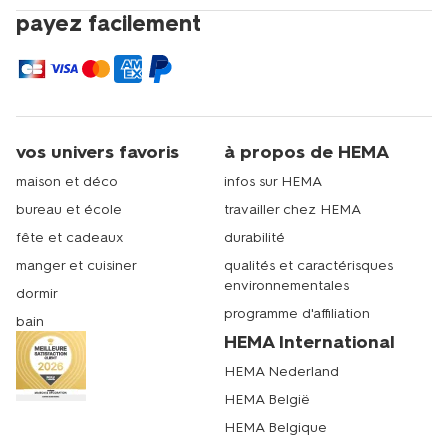
payez facilement
vos univers favoris
à propos de HEMA
maison et déco
infos sur HEMA
bureau et école
travailler chez HEMA
fête et cadeaux
durabilité
manger et cuisiner
qualités et caractérisques
environnementales
dormir
programme d'affiliation
bain
HEMA International
HEMA Nederland
HEMA België
HEMA Belgique