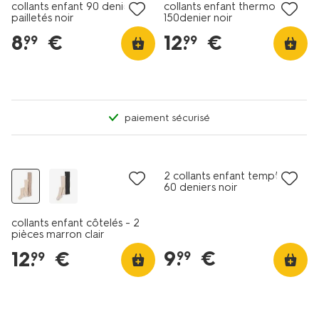
collants enfant 90 deniers
collants enfant thermo
pailletés noir
150denier noir
8
.
€
12
.
€
99
99
paiement sécurisé
lot de 2
lot de 2
2 collants enfant temptech
60 deniers noir
collants enfant côtelés - 2
pièces marron clair
9
.
€
12
.
€
99
99
lot de 2
lot de 2