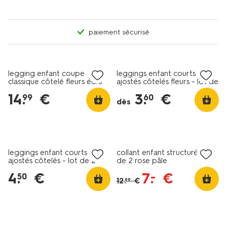
paiement sécurisé
nouveau
tout petit prix
legging enfant coupe
leggings enfant courts
classique côtelé fleurs écru
ajostés côtelés fleurs - lot de
2 jaune pâle
14
.
€
3
.
€
99
60
dès
lot de 2
tout petit prix
tout petit prix
leggings enfant courts
collant enfant structuré - lot
ajostés côtelés - lot de 2
de 2 rose pâle
rose
4
.
€
7
.
€
–
50
12
.
€
99