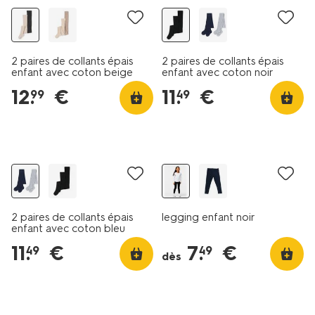
2 paires de collants épais
2 paires de collants épais
enfant avec coton beige
enfant avec coton noir
12
.
€
11
.
€
99
49
lot de 2
2 paires de collants épais
legging enfant noir
enfant avec coton bleu
11
.
€
7
.
€
49
49
dès