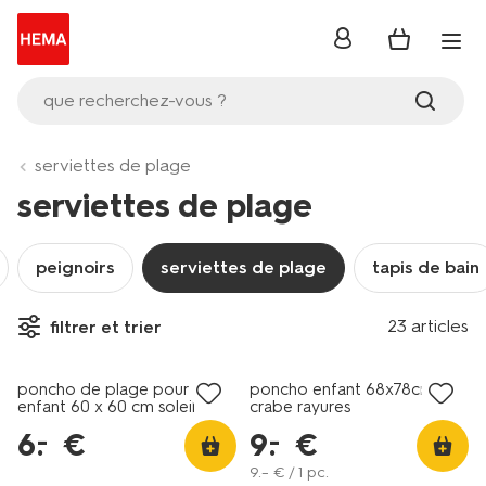
se
connecter
que recherchez-vous ?
serviettes de plage
serviettes de plage
peignoirs
serviettes de plage
tapis de bain
23 articles
filtrer et trier
tout petit prix
tout petit prix
poncho de plage pour
poncho enfant 68x78cm
enfant 60 x 60 cm soleil
crabe rayures
6
.
€
9
.
€
–
–
9
.
–
€ / 1 pc.