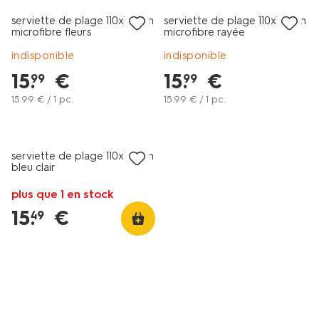
serviette de plage 110x175cm
serviette de plage 110x175cm
microfibre fleurs
microfibre rayée
indisponible
indisponible
15
.
€
15
.
€
99
99
15
.
99
€ / 1 pc.
15
.
99
€ / 1 pc.
serviette de plage 110x175cm
bleu clair
plus que 1 en stock
15
.
€
49