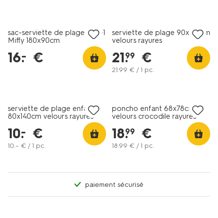
tout petit prix
sac-serviette de plage 2-in-1
serviette de plage 90x180cm
Miffy 180x90cm
velours rayures
16
.
€
21
.
€
–
99
21
.
99
€ / 1 pc.
tout petit prix
serviette de plage enfant
poncho enfant 68x78cm
80x140cm velours rayures
velours crocodile rayures
10
.
€
18
.
€
–
99
10
.
–
€ / 1 pc.
18
.
99
€ / 1 pc.
paiement sécurisé
tout petit prix