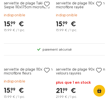
serviette de plage Takkie et
serviette de plage 110x175cm
Siepie 110x175cm microfibre
microfibre rayée
indisponible
indisponible
15
.
€
15
.
€
99
99
15
.
99
€ / 1 pc.
15
.
99
€ / 1 pc.
paiement sécurisé
serviette de plage 110x175cm
serviette de plage 90x180cm
microfibre fleurs
velours rayures
indisponible
plus que 1 en stock
15
.
€
21
.
€
99
99
15
.
99
€ / 1 pc.
21
.
99
€ / 1 pc.