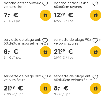
poncho enfant 60x60cm
poncho enfant Takkie
velours cirque
60x60cm rayures
7
.
€
12
.
€
–
99
7
.
–
€ / 1 pc.
12
.
99
€ / 1 pc.
tout petit prix
serviette de plage enfant
serviette de plage 90x180cm
80x140cm mousseline fleurs
velours rayures
8
.
€
21
.
€
–
99
8
.
–
€ / 1 pc.
21
.
99
€ / 1 pc.
tout petit prix
serviette de plage 90x180cm
serviette de plage enfant
velours fleurs
80x140cm velours fleurs
21
.
€
8
.
€
–
99
21
.
99
€ / 1 pc.
8
.
–
€ / 1 pc.