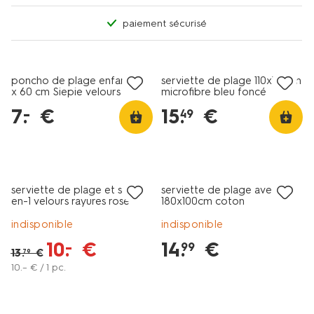
paiement sécurisé
nouveau
tout petit prix
poncho de plage enfant 60
serviette de plage 110x175cm
x 60 cm Siepie velours
microfibre bleu foncé
7
.
€
15
.
€
–
49
tout petit prix
serviette de plage et sac 2-
serviette de plage avec jeu
en-1 velours rayures rose
180x100cm coton
indisponible
indisponible
10
.
€
14
.
€
–
99
13
.
€
79
10
.
–
€ / 1 pc.