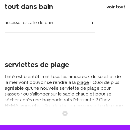
tout dans bain
voir tout
accessoires salle de bain
serviettes de plage
L’été est bientôt là et tous les amoureux du soleil et de
la mer vont pouvoir se rendre à la
plage
! Quoi de plus
agréable qu’une nouvelle serviette de plage pour
s'asseoir ou s'allonger sur le sable chaud et pour se
sécher après une baignade rafraîchissante ? Chez
HEMA, vous êtes sûre de choisir une serviette de plage
de qualité ! Nos serviettes de plage en coton éponge
sont une option très populaire pour tous les vacanciers,
car elles sont très douces et très absorbantes. Comme
tous les produits HEMA, le coton utilisé est certifé