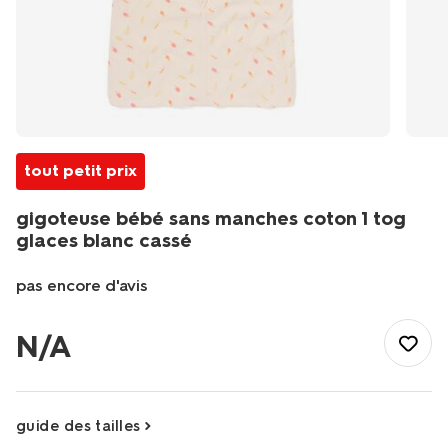
tout petit prix
gigoteuse bébé sans manches coton 1 tog
glaces blanc cassé
pas encore d'avis
/fr-
fr/bebe/vetements-
N/A
bebe/pyjamas-
gigoteuses-
bebe/gigoteuse-
bebe-
guide des tailles
sans-