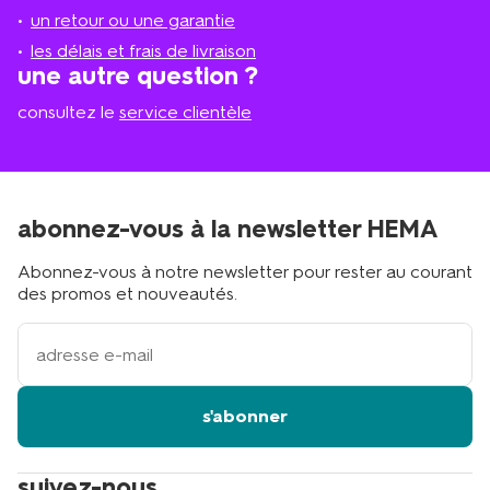
plus
un retour ou une garantie
proche
les délais et frais de livraison
?
une autre question ?
consultez le
service clientèle
abonnez-vous à la newsletter HEMA
Abonnez-vous à notre newsletter pour rester au courant
des promos et nouveautés.
votre
adresse
email
s'abonner
suivez-nous