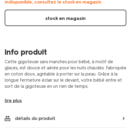
indisponible, consultez le stock en magasin
manches-
coton-
1-
stock en magasin
tog-
glaces-
blanc-
casse-
33310660OFFWHITE.html
info produit
Cette gigoteuse sans manches pour bébé, à motif de
glaces, est douce et aérée pour les nuits chaudes. Fabriquée
en coton doux, agréable à porter sur la peau. Grâce à la
longue fermeture éclair sur le devant, votre bébé entre et
sort de la gigoteuse en un rien de temps.
lire plus
détails du produit