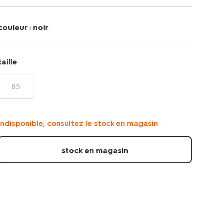
femme/ceinture-
femme-
en-
couleur :
noir
cuir-
nervure-
2.5cm-
taille
noir-
1000023438.html
85
indisponible, consultez le stock en magasin
stock en magasin