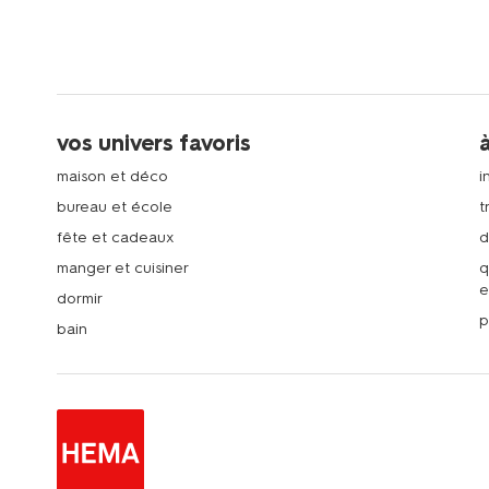
vos univers favoris
maison et déco
i
bureau et école
t
fête et cadeaux
d
manger et cuisiner
q
e
dormir
p
bain