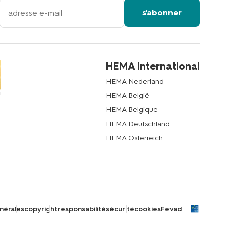
votre
s'abonner
adresse
email
HEMA International
HEMA Nederland
HEMA België
HEMA Belgique
HEMA Deutschland
HEMA Österreich
nérales
copyright
responsabilité
sécurité
cookies
Fevad