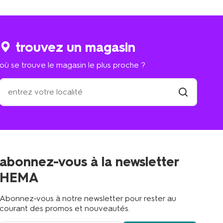
trouvez un magasin
où se trouve le magasin le plus proche ?
où
se
trouve
trouver
un
le
magasin
magasin
le
plus
proche
abonnez-vous à la newsletter
?
HEMA
Abonnez-vous à notre newsletter pour rester au
courant des promos et nouveautés.