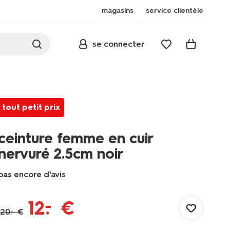
magasins
service clientèle
se connecter
tout petit prix
ceinture femme en cuir
nervuré 2.5cm noir
pas encore d'avis
/fr-
fr/elle-
–
12
.
€
lui/accessoires-
20
.
€
–
femme/ceintures-