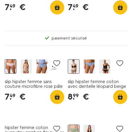
7
.
€
7
.
€
49
49
paiement sécurisé
30% de réduction
dans le panier
4e gratuit
+2
slip hipster femme sans
slip hipster femme coton
couture microfibre rose pâle
avec dentelle léopard beige
7
.
€
8
.
€
49
99
4e gratuit
hipster femme coton