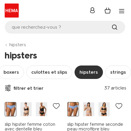
se
connecter
que recherchez-vous ?
hipsters
hipsters
boxers
culottes et slips
hipsters
strings
37 articles
filtrer et trier
4e gratuit
slip hipster femme coton
slip hipster femme seconde
avec dentelle bleu
peau microfibre bleu