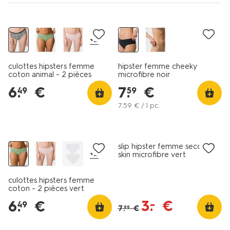
lot de 2
+2
culottes hipsters femme
hipster femme cheeky
coton animal - 2 pièces
microfibre noir
noir/blanc
6
.
€
7
.
€
49
59
7
.
59
€ / 1 pc.
lot de 2
tous petits prix
slip hipster femme second
+2
skin microfibre vert
culottes hipsters femme
coton - 2 pièces vert
3
.
€
–
6
.
€
49
7
.
€
99