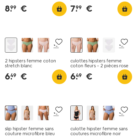
8
.
€
7
.
€
99
99
lot de 2
lot de 2
+2
+2
2 hipsters femme coton
culottes hipsters femme
stretch blanc
coton fleurs - 2 pièces rose
pâle
6
.
€
6
.
€
49
49
30% de réduction
30% de réduction
dans le panier
dans le panier
+2
+2
slip hipster femme sans
culotte hipster femme sans
couture microfibre bleu
coutures microfibre noir