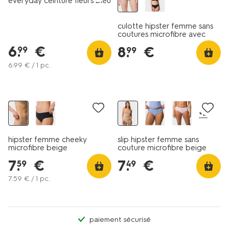
everyday ceinture fleurs bleu
culotte hipster femme sans
coutures microfibre avec
dentelle vert
6
.
€
8
.
€
99
99
6
.
99
€ / 1 pc.
30% de réduction
dans le panier
+2
hipster femme cheeky
slip hipster femme sans
microfibre beige
couture microfibre beige
7
.
€
7
.
€
59
49
7
.
59
€ / 1 pc.
paiement sécurisé