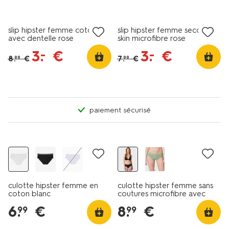
tous petits prix
tous petits prix
slip hipster femme coton
slip hipster femme second
avec dentelle rose
skin microfibre rose
3
.
€
3
.
€
–
–
8
.
€
7
.
€
99
99
paiement sécurisé
4e gratuit
culotte hipster femme en
culotte hipster femme sans
coton blanc
coutures microfibre avec
dentelle noir
6
.
€
8
.
€
99
99