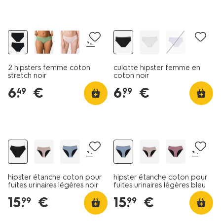
lot de 2
+2
2 hipsters femme coton
culotte hipster femme en
stretch noir
coton noir
6
.
€
6
.
€
49
99
+1
+1
hipster étanche coton pour
hipster étanche coton pour
fuites urinaires légères noir
fuites urinaires légères bleu
moyen
15
.
€
15
.
€
99
99