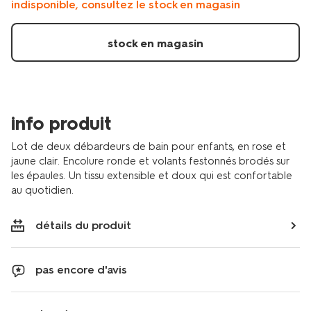
indisponible, consultez le stock en magasin
brode-
-
-2-
stock en magasin
pieces-
rose-
30824527PINK.html
info produit
Lot de deux débardeurs de bain pour enfants, en rose et
jaune clair. Encolure ronde et volants festonnés brodés sur
les épaules. Un tissu extensible et doux qui est confortable
au quotidien.
détails du produit
pas encore d'avis