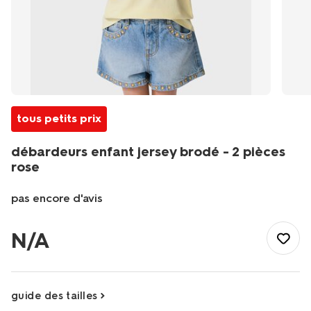
tous petits prix
débardeurs enfant jersey brodé - 2 pièces
rose
pas encore d'avis
/fr-
fr/enfant/vetements-
N/A
enfant/t-
shirts-
enfant/debardeurs-
enfant-
guide des tailles
jersey-