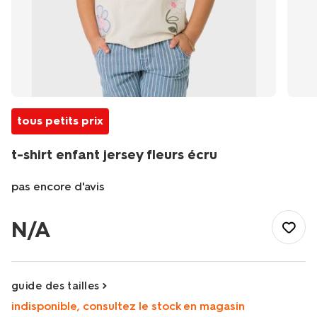
tous petits prix
t-shirt enfant jersey fleurs écru
pas encore d'avis
/fr-
fr/enfant/vetements-
N/A
enfant/t-
shirts-
enfant/t-
shirt-
guide des tailles
enfant-
indisponible, consultez le stock en magasin
jersey-