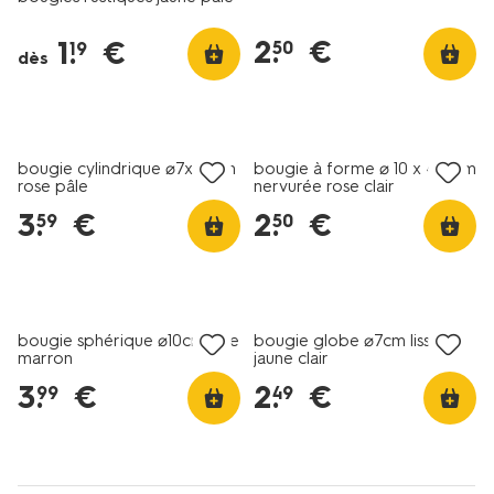
2
.
€
1
.
€
50
19
dès
vegan
vegan
tout petit prix
bougie cylindrique ⌀7x20cm
bougie à forme ⌀ 10 x 4,5 cm
rose pâle
nervurée rose clair
3
.
€
2
.
€
59
50
vegan
vegan
bougie sphérique ⌀10cm lisse
bougie globe ⌀7cm lisse
marron
jaune clair
3
.
€
2
.
€
99
49