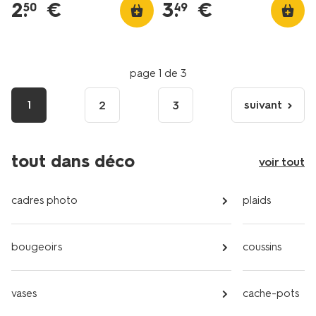
2
.
€
3
.
€
50
49
page 1 de 3
1
suivant
2
3
page
suivante
tout dans déco
voir tout
cadres photo
plaids
bougeoirs
coussins
vases
cache-pots