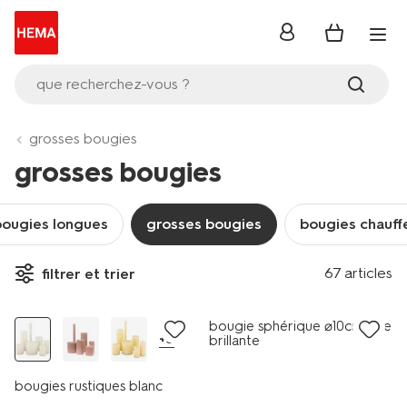
se
connecter
que recherchez-vous ?
grosses bougies
grosses bougies
bougies longues
grosses bougies
bougies chauff
67 articles
filtrer et trier
vegan
vegan
bougie sphérique ⌀10cm lisse
+5
brillante
bougies rustiques blanc