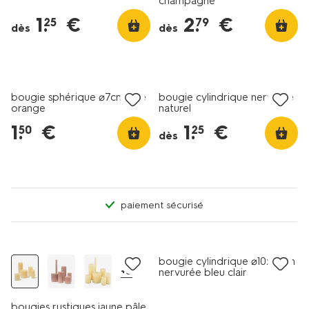
champagne
1
.
€
2
.
€
25
79
dès
dès
vegan
vegan
tout petit prix
tout petit prix
bougie sphérique ⌀7cm lisse
bougie cylindrique nervurée
orange
naturel
1
.
€
1
.
€
50
25
dès
paiement sécurisé
vegan
vegan
tout petit prix
bougie cylindrique ⌀10x10cm
+5
nervurée bleu clair
bougies rustiques jaune pâle