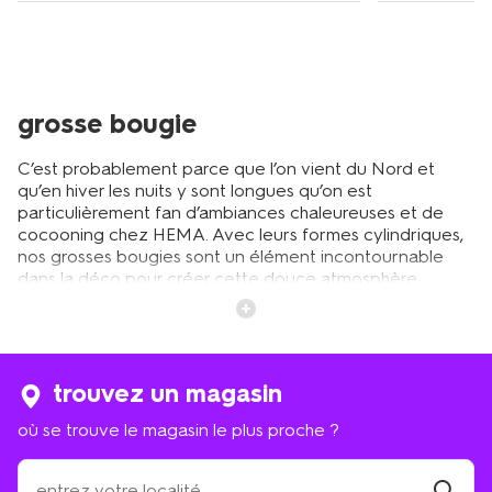
grosse bougie
C’est probablement parce que l’on vient du Nord et
qu’en hiver les nuits y sont longues qu’on est
particulièrement fan d’ambiances chaleureuses et de
cocooning chez HEMA. Avec leurs formes cylindriques,
nos grosses bougies sont un élément incontournable
dans la déco pour créer cette douce atmosphère
calfeutrée et pendant les sombres soirées d’automne.
Ces grosses bougies, apportent une lueur chaleureuse
et réconfortante dans n'importe quel espace. Que ce
soit dans un salon accueillant, une chambre romantique,
ou sur la table un dîner somptueux, nos grosses bougies
trouvez un magasin
s'harmonisent parfaitement avec tout style de déco.
où se trouve le magasin le plus proche ?
Disposez-les isolées ou, mieux encore, en petits groupes
de 3 ou 5, sur le rebord d’une fenêtre, une étagère une
où
table basse ou une table de chevet pour créer une
se