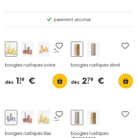
paiement sécurisé
vegan
vegan
+5
bougies rustiques ivoire
bougies rustiques doré
1
.
€
2
.
€
19
79
dès
dès
vegan
tout petit prix
vegan
+5
bougies rustiques lilas
bougies rustiques