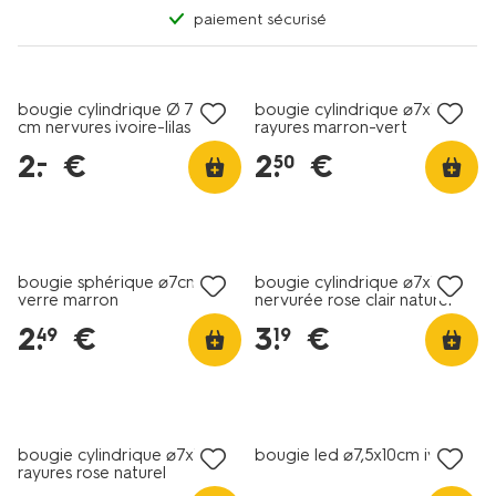
paiement sécurisé
vegan
vegan
tout petit prix
tout petit prix
bougie cylindrique Ø 7 x 13
bougie cylindrique ⌀7x13cm
cm nervures ivoire-lilas
rayures marron-vert
2
.
€
2
.
€
–
50
vegan
vegan
bougie sphérique ⌀7cm
bougie cylindrique ⌀7x13cm
verre marron
nervurée rose clair naturel
2
.
€
3
.
€
49
19
vegan
tout petit prix
bougie cylindrique ⌀7x13cm
bougie led ⌀7,5x10cm ivoire
rayures rose naturel