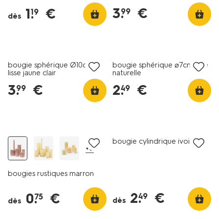
3
.
€
1
.
€
99
19
dès
vegan
vegan
bougie sphérique Ø10cm
bougie sphérique ⌀7cm lisse
lisse jaune clair
naturelle
3
.
€
2
.
€
99
49
vegan
tout petit prix
vegan
bougie cylindrique ivoire
+5
bougies rustiques marron
2
.
€
0
.
€
49
75
dès
dès