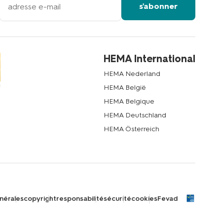
s'abonner
adresse
email
HEMA International
HEMA Nederland
HEMA België
HEMA Belgique
HEMA Deutschland
HEMA Österreich
nérales
copyright
responsabilité
sécurité
cookies
Fevad