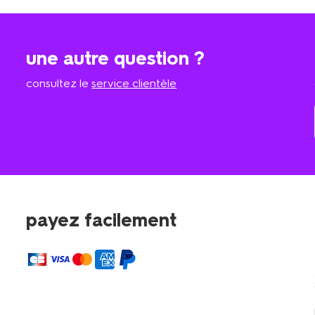
une autre question ?
consultez le
service clientèle
payez facilement