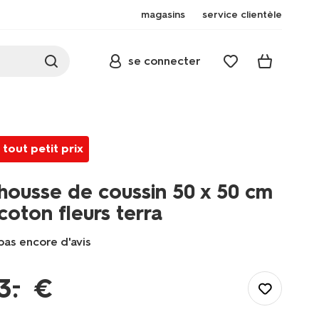
magasins
service clientèle
se connecter
tout petit prix
housse de coussin 50 x 50 cm
coton fleurs terra
pas encore d'avis
/fr-
fr/maison-
–
3
.
€
deco/deco/coussins/housse-
de-