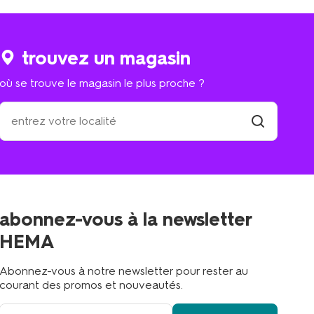
trouvez un magasin
où se trouve le magasin le plus proche ?
où
se
trouve
trouver
un
le
magasin
magasin
le
plus
proche
abonnez-vous à la newsletter
?
HEMA
Abonnez-vous à notre newsletter pour rester au
courant des promos et nouveautés.
votre