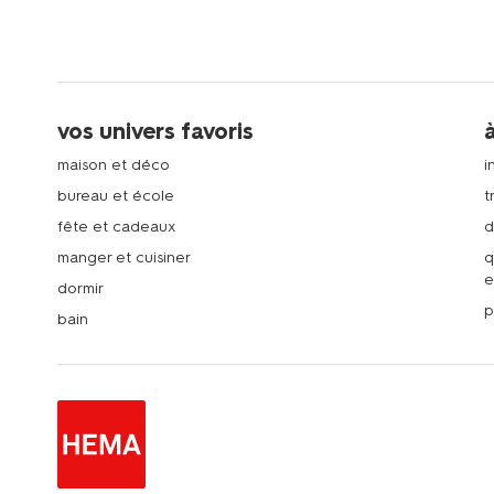
vos univers favoris
maison et déco
i
bureau et école
t
fête et cadeaux
d
manger et cuisiner
q
e
dormir
p
bain