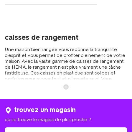
caisses de rangement
Une maison bien rangée vous redonne la tranquillité
d'esprit et vous permet de profiter pleinement de votre
maison. Avec la vaste gamme de caisses de rangement
de HEMA, le rangement n'est plus vraiment une tâche
fastidieuse. Ces caisses en plastique sont solides et
parfaites pour ranger tout et n'importe quoi. Vous
pouvez les utiliser n'importe où dans la maison. Dans la
chambre des enfants pour y ranger leurs jouets ou leurs
livres. Dans la salle de bain pour ranger votre sèche-
cheveux ou autres objets. Peut-être voulez-vous les
utiliser pour stocker les bougies dont vous n'avez pas
trouvez un magasin
encore besoin ? A côté du canapé pour des magazines
où se trouve le magasin le plus proche ?
ou près de la machine à laver pour y stocker les
détergents. Vous pouvez également organiser le garde-
où
manger avec nos caisses de rangement. Vous pouvez