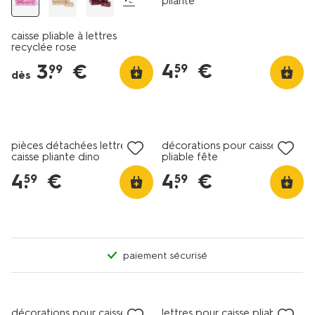
pliante
caisse pliable à lettres
recyclée rose
4
.
€
3
.
€
59
99
dès
pièces détachées lettre
décorations pour caisse
caisse pliante dino
pliable fête
4
.
€
4
.
€
59
59
paiement sécurisé
décorations pour caisse
lettres pour caisse pliable