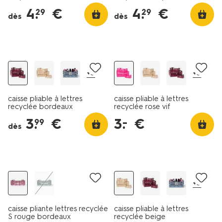
4
.
€
4
.
€
29
29
dès
dès
tous petits prix
+5
+5
caisse pliable à lettres
caisse pliable à lettres
recyclée bordeaux
recyclée rose vif
3
.
€
3
.
€
–
99
dès
tous petits prix
+5
caisse pliante lettres recyclée
caisse pliable à lettres
S rouge bordeaux
recyclée beige