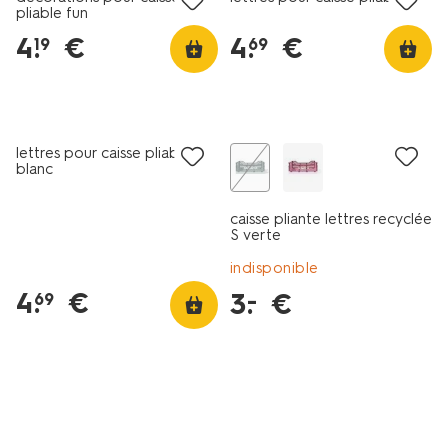
pliable fun
4
.
€
4
.
€
19
69
tous petits prix
lettres pour caisse pliable
blanc
caisse pliante lettres recyclée
S verte
indisponible
4
.
€
3
.
€
–
69