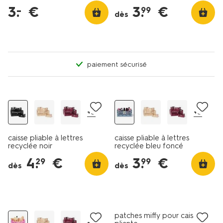
3
.
€
3
.
€
–
99
dès
paiement sécurisé
+5
+5
caisse pliable à lettres
caisse pliable à lettres
recyclée noir
recyclée bleu foncé
4
.
€
3
.
€
29
99
dès
dès
patches miffy pour caisse
+5