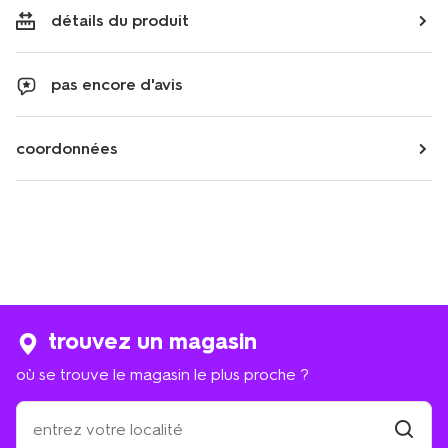
détails du produit
pas encore d'avis
coordonnées
trouvez un magasin
où se trouve le magasin le plus proche ?
où
se