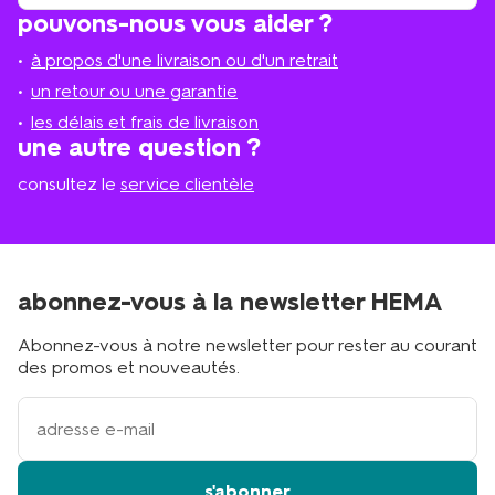
trouve
trouver
pouvons-nous vous aider ?
un
le
magasi
magasin
à propos d'une livraison ou d'un retrait
le
plus
un retour ou une garantie
proche
les délais et frais de livraison
?
une autre question ?
consultez le
service clientèle
abonnez-vous à la newsletter HEMA
Abonnez-vous à notre newsletter pour rester au courant
des promos et nouveautés.
votre
adresse
email
s'abonner