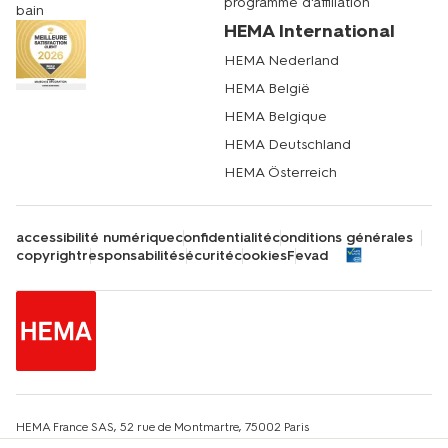
programme d'affiliation
bain
HEMA International
HEMA Nederland
HEMA België
HEMA Belgique
HEMA Deutschland
HEMA Österreich
accessibilité numérique
confidentialité
conditions générales
copyright
responsabilité
sécurité
cookies
Fevad
HEMA France SAS, 52 rue de Montmartre, 75002 Paris
email service clientèle : serviceclientele@hema.nl