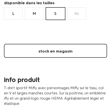
miffy-
disponible dans les tailles
pour-
adultes-
L
M
S
XL
taille-
s-
14990179.html
stock en magasin
info produit
T-shirt sportif Miffy avec personnages Miffy sur le tissu, col
en V et larges manches courtes. Sur la poitrine, un emblème
iffy et un grand logo rouge HEMA. Agréablement léger et
élastique.