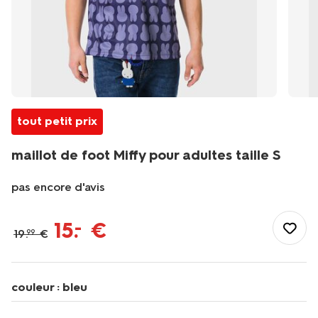
tout petit prix
maillot de foot Miffy pour adultes taille S
pas encore d'avis
/fr-
fr/elle-
15
.
€
–
19
.
€
99
lui/vetements-
femme/t-
shirts-
femme/maillot-
couleur :
bleu
de-
foot-