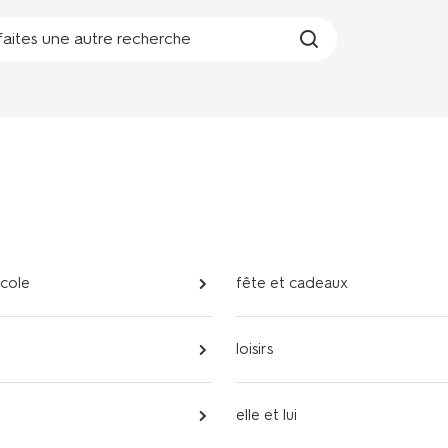
faites une autre recherche
école
fête et cadeaux
loisirs
elle et lui