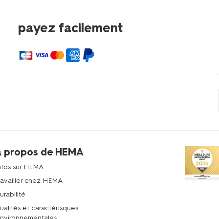
payez facilement
à propos de HEMA
nfos sur HEMA
ravailler chez HEMA
urabilité
ualités et caractérisques
nvironnementales