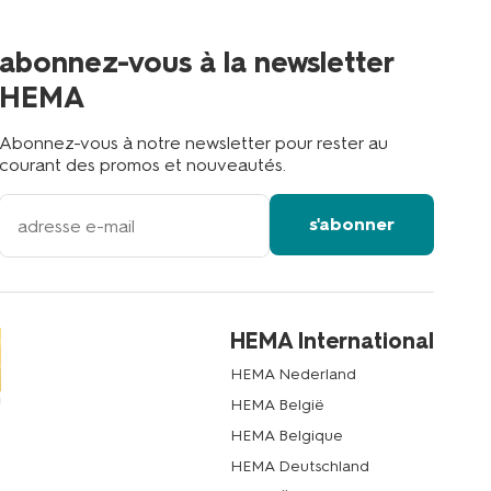
plus
proche
abonnez-vous à la newsletter
?
HEMA
Abonnez-vous à notre newsletter pour rester au
courant des promos et nouveautés.
votre
s'abonner
adresse
email
HEMA International
HEMA Nederland
HEMA België
HEMA Belgique
HEMA Deutschland