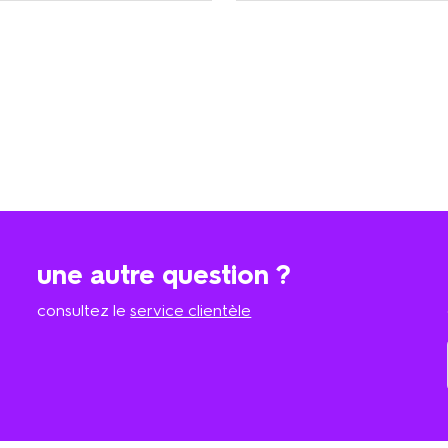
une autre question ?
consultez le
service clientèle