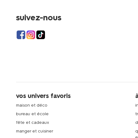
suivez-nous
vos univers favoris
maison et déco
i
bureau et école
t
fête et cadeaux
d
manger et cuisiner
q
e