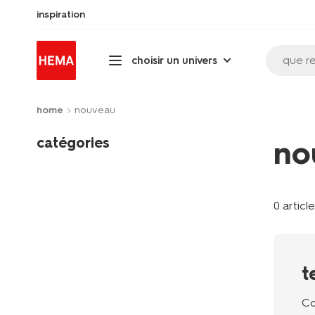
inspiration
que r
choisir un univers
home
nouveau
catégories
no
0 articl
t
Co