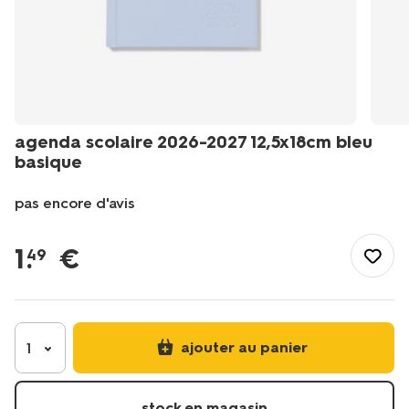
agenda scolaire 2026-2027 12,5x18cm bleu
basique
pas encore d'avis
/fr-
fr/papeterie/agendas/agenda-
1
.
€
49
scolaire-
2026-
2027-
125x18cm-
bleu-
ajouter au panier
1
basique-
14505642.html
stock en magasin