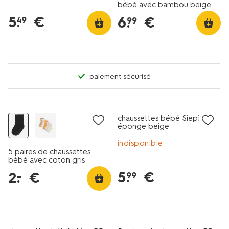
bébé avec bambou beige
5
.
€
6
.
€
49
99
paiement sécurisé
lot de 5
tous petits prix
chaussettes bébé Siepie
éponge beige
indisponible
5 paires de chaussettes
bébé avec coton gris
5
.
€
2
.
€
–
99
lot de 5
lot de 5
tous petits prix