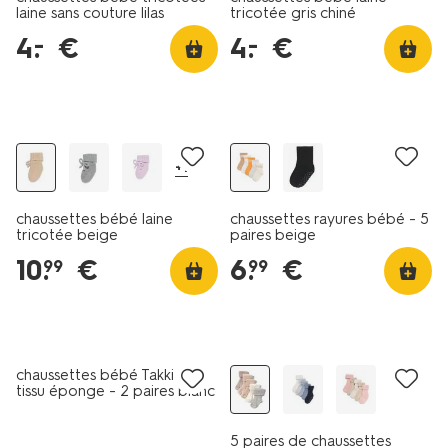
laine sans couture lilas
tricotée gris chiné
4
.
€
4
.
€
–
–
lot de 5
+1
chaussettes bébé laine
chaussettes rayures bébé - 5
tricotée beige
paires beige
10
.
€
6
.
€
99
99
lot de 2
lot de 5
chaussettes bébé Takkie en
tissu éponge - 2 paires blanc
cassé
5 paires de chaussettes