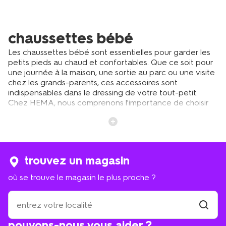
chaussettes bébé
Les chaussettes bébé sont essentielles pour garder les
petits pieds au chaud et confortables. Que ce soit pour
une journée à la maison, une sortie au parc ou une visite
chez les grands-parents, ces accessoires sont
indispensables dans le dressing de votre tout-petit.
Chez HEMA, nous comprenons l'importance de choisir
les bonnes chaussettes pour votre bébé. C'est pourquoi
nous proposons une large gamme adaptée à tous les
besoins et toutes les occasions. Des motifs amusants
aux couleurs douces, en passant par les modèles
antidérapants pour les premiers pas, notre collection
trouvez un magasin
saura ravir parents et bébés. Pour les journées plus
fraîches, pensez aussi à nos collants bébé, parfaits pour
où se trouve le magasin le plus proche ?
garder les petites jambes au chaud tout en permettant
une liberté de mouvement. Découvrez comment
où
sélectionner les meilleures chaussettes et collants pour
se
votre bébé, et laissez-nous vous guider à travers notre
trouve
trouver
pouvons-nous vous aider ?
sélection pensée pour le confort et le style de votre
un
le