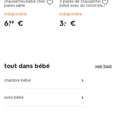
chaussettes bébé chiens - 5
5 paires de chaussettes
paires sable
bébé avec du coton bleu
indisponible
indisponible
6
.
€
3
.
€
–
99
tout dans bébé
voir tout
chambre bébé
soins bébé