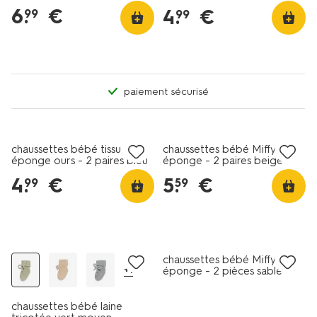
bleu
6
.
€
4
.
€
99
99
paiement sécurisé
lot de 2
lot de 2
chaussettes bébé tissu
chaussettes bébé Miffy en
éponge ours - 2 paires bleu
éponge - 2 paires beige
moyen
4
.
€
5
.
€
99
59
tous petits prix
lot de 2
chaussettes bébé Miffy en
+1
éponge - 2 pièces sable
chaussettes bébé laine