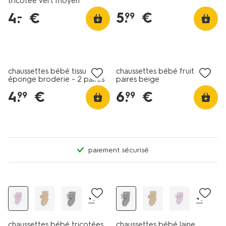
tricotée vert moyen
5
.
€
4
.
€
–
99
lot de 2
lot de 5
chaussettes bébé tissu
chaussettes bébé fruit - 5
éponge broderie - 2 paires
paires beige
vieux rose
4
.
€
6
.
€
99
99
paiement sécurisé
tous petits prix
tous petits prix
+1
+1
chaussettes bébé tricotées
chaussettes bébé laine