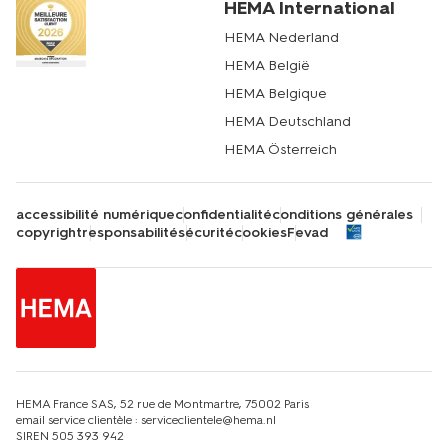
HEMA International
France. Rendez-vous dans votre magasin le plus proche
ou sur hema.com pour découvrir notre sélection
HEMA Nederland
complète de chaussettes bébé,
vêtements bébé
et
HEMA België
autres essentiels pour le confort de votre petit trésor.
Chez HEMA, nous mettons tout en œuvre pour que
HEMA Belgique
l'expérience d'achat soit aussi agréable pour vous que le
HEMA Deutschland
port de nos chaussettes l'est pour votre bébé.
HEMA Österreich
accessibilité numérique
confidentialité
conditions générales
copyright
responsabilité
sécurité
cookies
Fevad
HEMA France SAS, 52 rue de Montmartre, 75002 Paris
email service clientèle : serviceclientele@hema.nl
SIREN 505 393 942