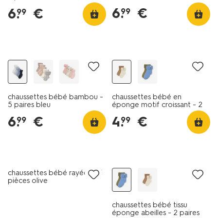
6
.
€
6
.
€
99
99
lot de 5
lot de 2
chaussettes bébé bambou -
chaussettes bébé en
5 paires bleu
éponge motif croissant - 2
paires beige
6
.
€
4
.
€
99
99
lot de 5
lot de 2
chaussettes bébé rayées - 5
pièces olive
chaussettes bébé tissu
éponge abeilles - 2 paires