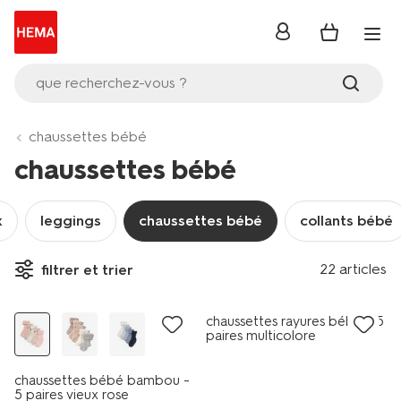
se
connecter
que recherchez-vous ?
chaussettes bébé
chaussettes bébé
x
leggings
chaussettes bébé
collants bébé
22 articles
filtrer et trier
lot de 5
lot de 5
chaussettes rayures bébé - 5
paires multicolore
chaussettes bébé bambou -
5 paires vieux rose