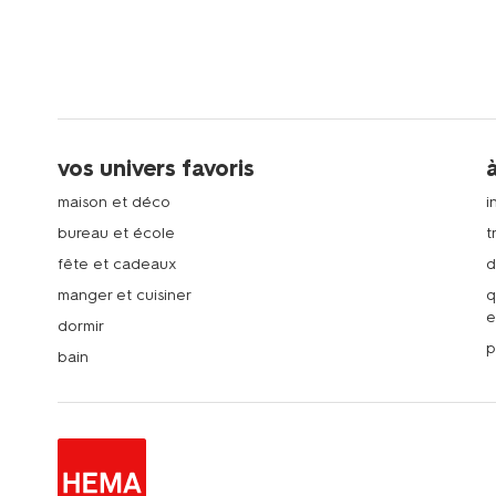
vos univers favoris
maison et déco
i
bureau et école
t
fête et cadeaux
d
manger et cuisiner
q
e
dormir
p
bain