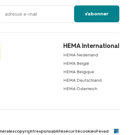
votre
s'abonner
adresse
email
HEMA International
HEMA Nederland
HEMA België
HEMA Belgique
HEMA Deutschland
HEMA Österreich
nérales
copyright
responsabilité
sécurité
cookies
Fevad