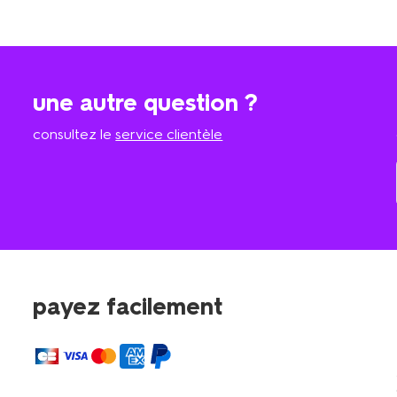
une autre question ?
consultez le
service clientèle
payez facilement