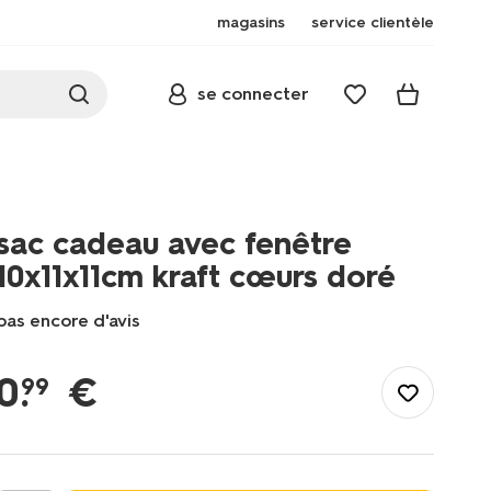
magasins
service clientèle
se connecter
sac cadeau avec fenêtre
10x11x11cm kraft cœurs doré
pas encore d'avis
/fr-
fr/fete-
0
.
€
99
idees-
cadeaux/emballage-
cadeau/sacs-
cadeaux/sac-
cadeau-