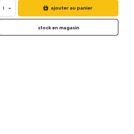
avec-
ajouter au panier
1
fenetre-
10x11x11cm-
kraft-
stock en magasin
c%C5%93urs-
dore-
61100428.html