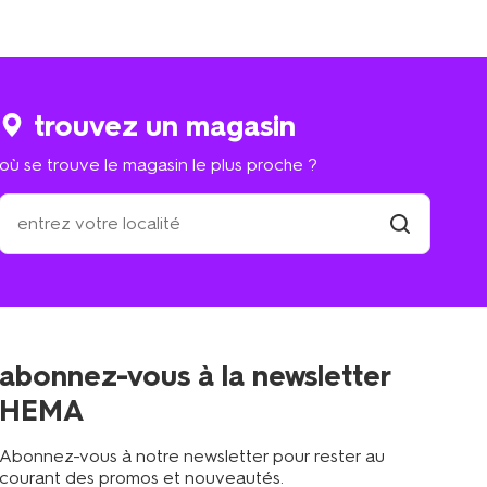
trouvez un magasin
où se trouve le magasin le plus proche ?
où
se
trouve
trouver
un
le
magasin
magasin
le
plus
proche
abonnez-vous à la newsletter
?
HEMA
Abonnez-vous à notre newsletter pour rester au
courant des promos et nouveautés.