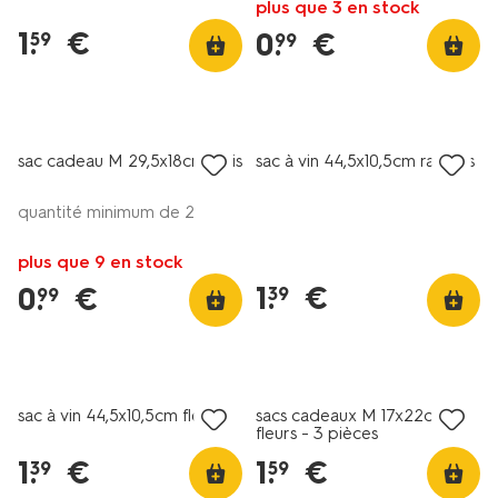
plus que 3 en stock
1
.
€
0
.
€
59
99
sac cadeau M 29,5x18cm pois
sac à vin 44,5x10,5cm rayures
quantité minimum de 2
plus que 9 en stock
1
.
€
0
.
€
39
99
sac à vin 44,5x10,5cm fleurs
sacs cadeaux M 17x22cm
fleurs - 3 pièces
1
.
€
1
.
€
39
59