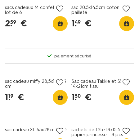
sacs cadeaux M confetti -
sac 20,5x14,5cm coton
lot de 6
pailleté
2
.
€
1
.
€
59
49
paiement sécurisé
sac cadeau miffy 28,5x18x0,5
Sac cadeau Takkie et Siepie
cm
14x21cm tissu
1
.
€
1
.
€
19
50
sac cadeau XL 45x28cm rayé
sachets de fête 18x15.5cm
papier princesse - 8 pcs.