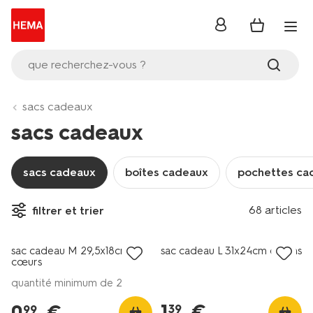
se
connecter
que recherchez-vous ?
sacs cadeaux
sacs cadeaux
sacs cadeaux
boîtes cadeaux
pochettes ca
68 articles
filtrer et trier
sac cadeau M 29,5x18cm
sac cadeau L 31x24cm citrons
cœurs
quantité minimum de 2
1
.
€
0
.
€
39
99