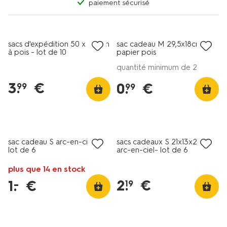
paiement sécurisé
sacs d'expédition 50 x 40 cm
sac cadeau M 29,5x18cm
à pois - lot de 10
papier pois
quantité minimum de 2
3
.
€
0
.
€
99
99
sac cadeau S arc-en-ciel -
sacs cadeaux S 21x13x21cm
lot de 6
arc-en-ciel- lot de 6
plus que 14 en stock
2
.
€
1
.
€
–
19