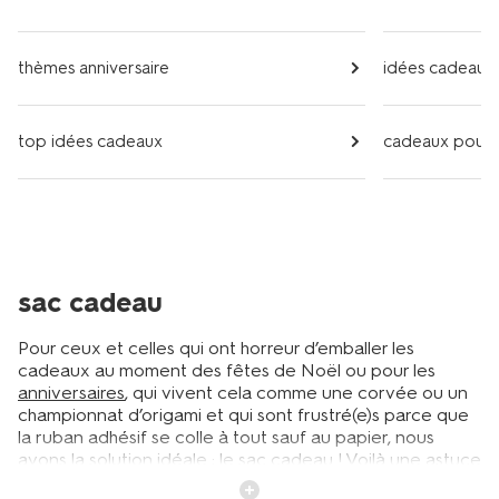
thèmes anniversaire
idées cadeaux
top idées cadeaux
cadeaux pour e
sac cadeau
Pour ceux et celles qui ont horreur d’emballer les
cadeaux au moment des fêtes de Noël ou pour les
anniversaires
, qui vivent cela comme une corvée ou un
championnat d’origami et qui sont frustré(e)s parce que
la ruban adhésif se colle à tout sauf au papier, nous
avons la solution idéale : le sac cadeau ! Voilà une astuce
libératrice et qui fait gagner du temps ! Il vous suffit