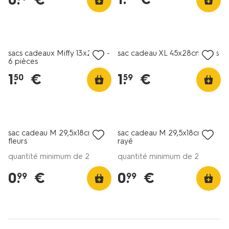
sacs cadeaux Miffy 13x21cm -
sac cadeau XL 45x28cm pois
6 pièces
1
.
€
1
.
€
50
59
sac cadeau M 29,5x18cm
sac cadeau M 29,5x18cm
fleurs
rayé
quantité minimum de 2
quantité minimum de 2
0
.
€
0
.
€
99
99