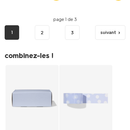
page 1 de 3
1
suivant
2
3
page
suivante
combinez-les !