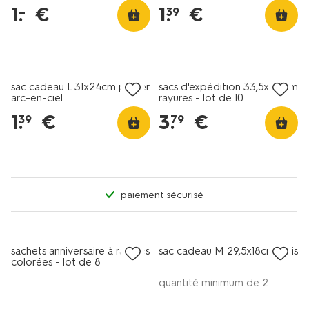
1
.
€
1
.
€
–
39
sac cadeau L 31x24cm papier
sacs d'expédition 33,5x43 cm
arc-en-ciel
rayures - lot de 10
1
.
€
3
.
€
39
79
paiement sécurisé
sachets anniversaire à rayures
sac cadeau M 29,5x18cm pois
colorées - lot de 8
quantité minimum de 2