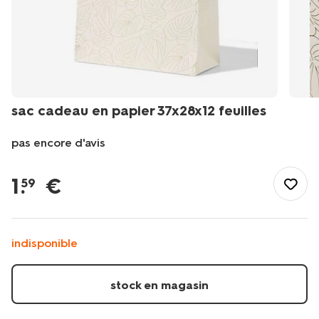
sac cadeau en papier 37x28x12 feuilles
pas encore d'avis
/fr-
fr/fete-
1
.
€
59
idees-
cadeaux/emballage-
cadeau/sacs-
cadeaux/sac-
indisponible
cadeau-
en-
papier-
stock en magasin
37x28x12-
feuilles-