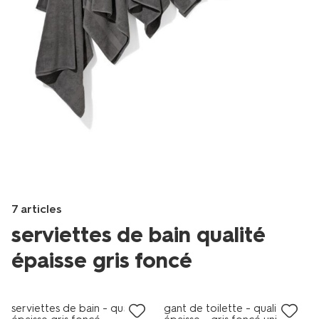
Product-
7 articles
set
serviettes de bain qualité
image
épaisse gris foncé
Products
/fr-
serviettes de bain - qualité
gant de toilette - qualité
fr/bain-