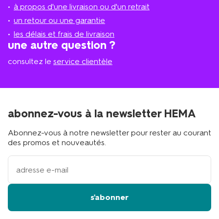
magasi
magasin
à propos d'une livraison ou d'un retrait
le
plus
un retour ou une garantie
proche
les délais et frais de livraison
?
une autre question ?
consultez le
service clientèle
abonnez-vous à la newsletter HEMA
Abonnez-vous à notre newsletter pour rester au courant
des promos et nouveautés.
votre
adresse
email
s'abonner