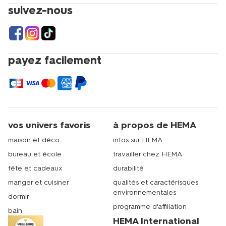
suivez-nous
payez facilement
vos univers favoris
à propos de HEMA
maison et déco
infos sur HEMA
bureau et école
travailler chez HEMA
fête et cadeaux
durabilité
manger et cuisiner
qualités et caractérisques
environnementales
dormir
programme d'affiliation
bain
HEMA International