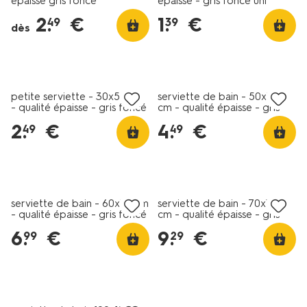
épaisse gris foncé
épaisse - gris foncé uni
toilette/linge-
2
.
€
1
.
€
49
39
de-
dès
bain/serviettes-
de-
bain/serviettes-
de-
bain-
petite serviette - 30x55 cm
serviette de bain - 50x100
- qualité épaisse - gris foncé
cm - qualité épaisse - gris
qualite-
foncé
epaisse-
2
.
€
4
.
€
49
49
gris-
fonce-
200867.html
serviette de bain - 60x110 cm
serviette de bain - 70x140
- qualité épaisse - gris foncé
cm - qualité épaisse - gris
foncé
6
.
€
9
.
€
99
29